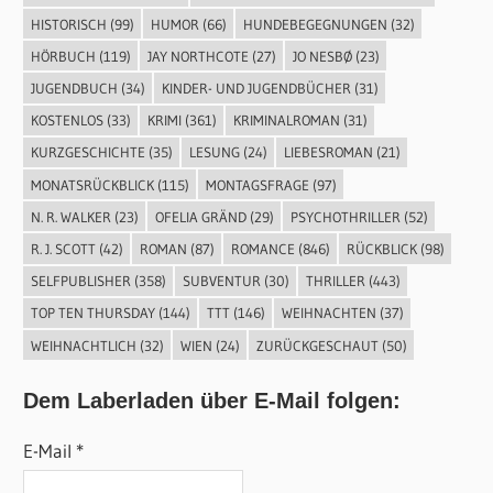
HISTORISCH
(99)
HUMOR
(66)
HUNDEBEGEGNUNGEN
(32)
HÖRBUCH
(119)
JAY NORTHCOTE
(27)
JO NESBØ
(23)
JUGENDBUCH
(34)
KINDER- UND JUGENDBÜCHER
(31)
KOSTENLOS
(33)
KRIMI
(361)
KRIMINALROMAN
(31)
KURZGESCHICHTE
(35)
LESUNG
(24)
LIEBESROMAN
(21)
MONATSRÜCKBLICK
(115)
MONTAGSFRAGE
(97)
N. R. WALKER
(23)
OFELIA GRÄND
(29)
PSYCHOTHRILLER
(52)
R. J. SCOTT
(42)
ROMAN
(87)
ROMANCE
(846)
RÜCKBLICK
(98)
SELFPUBLISHER
(358)
SUBVENTUR
(30)
THRILLER
(443)
TOP TEN THURSDAY
(144)
TTT
(146)
WEIHNACHTEN
(37)
WEIHNACHTLICH
(32)
WIEN
(24)
ZURÜCKGESCHAUT
(50)
Dem Laberladen über E-Mail folgen:
E-Mail *