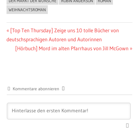
DER MARKT DER WÜNSCHE
ROBIN ANDERSON
ROMAN
BUCHIGES
WEIHNACHTSROMAN
Beitragsnavigation
Vorheriger
[Top Ten Thursday] Zeige uns 10 tolle Bücher von
Beitrag:
deutschsprachigen Autoren und Autorinnen
Nächster
[Hörbuch] Mord im alten Pfarrhaus von Jill McGown
Beitrag:
Kommentare abonnieren