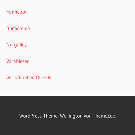
Fanfiction
Büchereule
Netgalley
Vorablesen
Wir schreiben QUEER
WordPress-Theme: Wellington von ThemeZee.