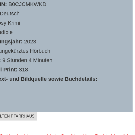
IN:
‎B0CJCMKWKD
Deutsch
sy Krimi
dible
ungsjahr:
2023
ngekürztes Hörbuch
:
9 Stunden 4 Minuten
 Print:
318
xt- und Bildquelle sowie Buchdetails:
ALTEN PFARRHAUS