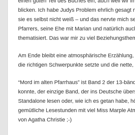
einen guten Teil des Buches ein, auch weil wir 
blicken. Ich habe Judys Problem ehrlich gesagt ni
sie es selbst nicht weiß – und das nervte mich
Pfarrers, seine Ehe mit Marian und natürlich a
thematisiert. Das war mir zu viel Beziehungsthem
Am Ende bleibt eine atmosphärische Erzählung
die richtigen Schwerpunkte setzte und die nette,
“Mord im alten Pfarrhaus” ist Band 2 der 13-bänd
konnte, der einzige Band, der ins Deutsche über
Standalone lesen oder, wie ich es getan habe, hör
gemütliche Lesestunden mit viel Miss Marple Atm
von Agatha Christie ;-)