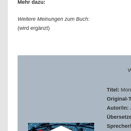
Mehr dazu:
Weitere Meinungen zum Buch:
(wird ergänzt)
W
Titel:
Mord
Original-T
Autor/in:
Übersetze
Sprecher/