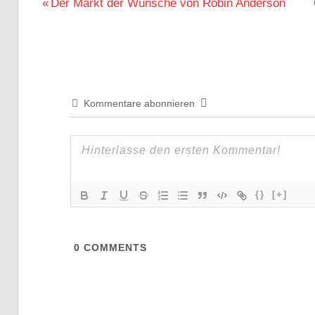
Beitragsnavigation
Vorheriger
Der Markt der Wünsche von Robin Anderson
Beitrag:
Kommentare abonnieren
{}
[+]
0
COMMENTS