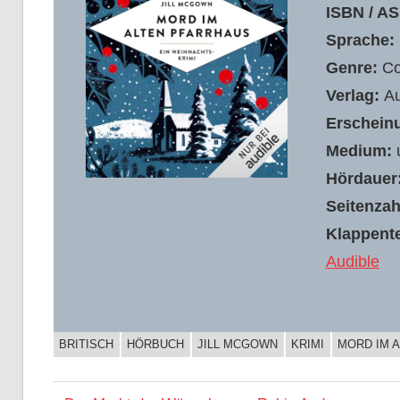
ISBN / AS
Sprache:
Genre:
Co
Verlag:
Au
Erschein
Medium:
u
Hördauer
Seitenzahl
Klappente
Audible
BRITISCH
HÖRBUCH
JILL MCGOWN
KRIMI
MORD IM 
BUCHIGES