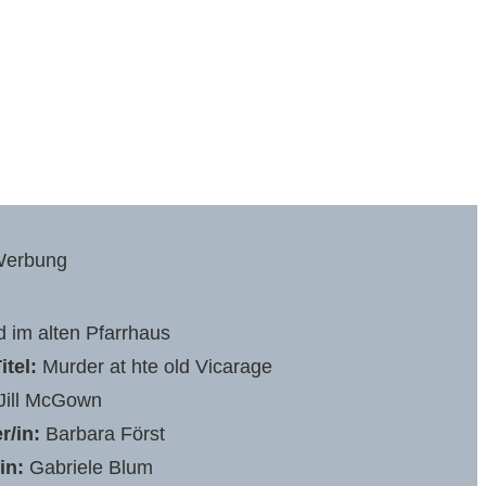
erbung
 im alten Pfarrhaus
itel:
Murder at hte old Vicarage
Jill McGown
r/in:
Barbara Först
in:
Gabriele Blum