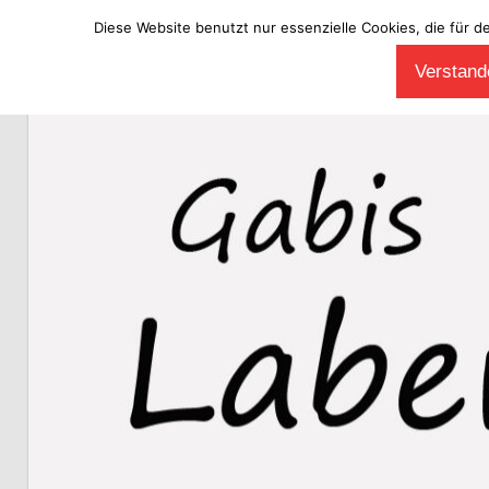
Diese Website benutzt nur essenzielle Cookies, die für d
Zum
Verstande
Inhalt
Laberladen
springen