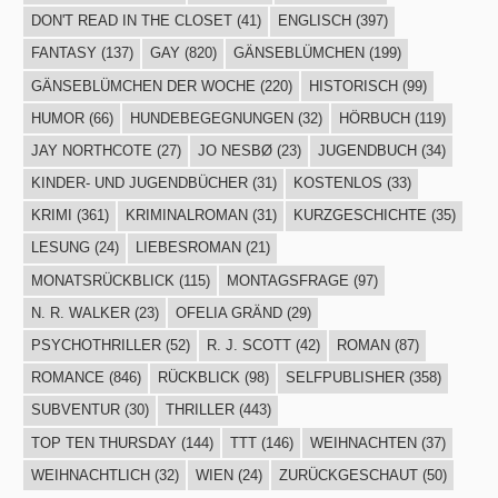
DON'T READ IN THE CLOSET
(41)
ENGLISCH
(397)
FANTASY
(137)
GAY
(820)
GÄNSEBLÜMCHEN
(199)
GÄNSEBLÜMCHEN DER WOCHE
(220)
HISTORISCH
(99)
HUMOR
(66)
HUNDEBEGEGNUNGEN
(32)
HÖRBUCH
(119)
JAY NORTHCOTE
(27)
JO NESBØ
(23)
JUGENDBUCH
(34)
KINDER- UND JUGENDBÜCHER
(31)
KOSTENLOS
(33)
KRIMI
(361)
KRIMINALROMAN
(31)
KURZGESCHICHTE
(35)
LESUNG
(24)
LIEBESROMAN
(21)
MONATSRÜCKBLICK
(115)
MONTAGSFRAGE
(97)
N. R. WALKER
(23)
OFELIA GRÄND
(29)
PSYCHOTHRILLER
(52)
R. J. SCOTT
(42)
ROMAN
(87)
ROMANCE
(846)
RÜCKBLICK
(98)
SELFPUBLISHER
(358)
SUBVENTUR
(30)
THRILLER
(443)
TOP TEN THURSDAY
(144)
TTT
(146)
WEIHNACHTEN
(37)
WEIHNACHTLICH
(32)
WIEN
(24)
ZURÜCKGESCHAUT
(50)