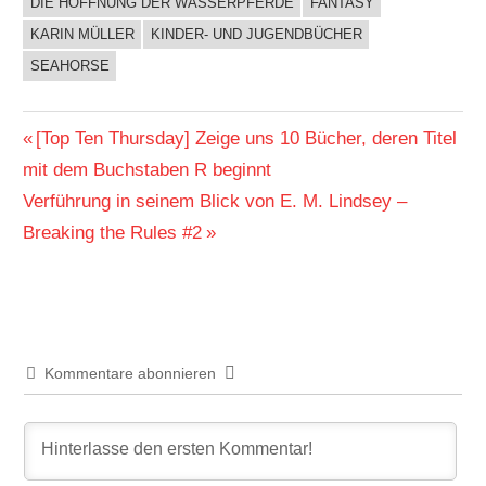
DIE HOFFNUNG DER WASSERPFERDE
FANTASY
BUCHIGES
KARIN MÜLLER
KINDER- UND JUGENDBÜCHER
SEAHORSE
Beitragsnavigation
Vorheriger
[Top Ten Thursday] Zeige uns 10 Bücher, deren Titel
Beitrag:
mit dem Buchstaben R beginnt
Nächster
Verführung in seinem Blick von E. M. Lindsey –
Beitrag:
Breaking the Rules #2
Kommentare abonnieren