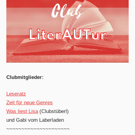
Clubmitglieder:
Leseratz
Zeit für neue Genres
Was liest Lisa
(Clubstüberl)
und Gabi vom Laberladen
~~~~~~~~~~~~~~~~~~~~~