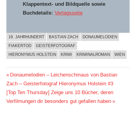
Klappentext- und Bildquelle sowie
Buchdetails:
Verlagsseite
19. JAHRHUNDERT
BASTIAN ZACH
DONAUMELODIEN
BUCHIGES
FIAKERTOD
GEISTERFOTOGRAF
HIERONYMUS HOLSTEIN
KRIMI
KRIMINALROMAN
WIEN
Beitragsnavigation
Vorheriger
Donaumelodien – Leichenschmaus von Bastian
Beitrag:
Zach – Geisterfotograf Hieronymus Holstein #3
Nächster
[Top Ten Thursday] Zeige uns 10 Bücher, deren
Beitrag:
Verfilmungen dir besonders gut gefallen haben