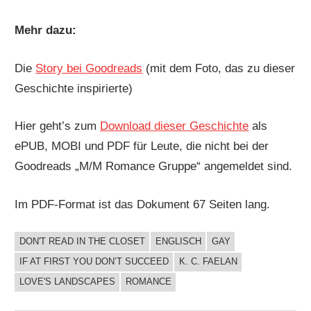
Mehr dazu:
Die
Story bei Goodreads
(mit dem Foto, das zu dieser
Geschichte inspirierte)
Hier geht’s zum
Download dieser Geschichte
als
ePUB, MOBI und PDF für Leute, die nicht bei der
Goodreads „M/M Romance Gruppe“ angemeldet sind.
Im PDF-Format ist das Dokument 67 Seiten lang.
DON'T READ IN THE CLOSET
ENGLISCH
GAY
BUCHIGES
IF AT FIRST YOU DON’T SUCCEED
K. C. FAELAN
LOVE'S LANDSCAPES
ROMANCE