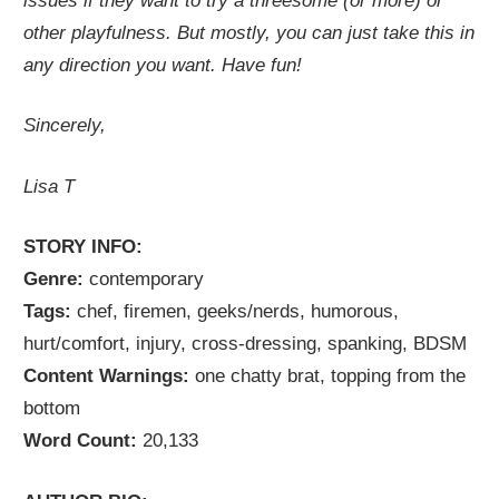
issues if they want to try a threesome (or more) or
other playfulness. But mostly, you can just take this in
any direction you want. Have fun!
Sincerely,
Lisa T
STORY INFO:
Genre:
contemporary
Tags:
chef, firemen, geeks/nerds, humorous,
hurt/comfort, injury, cross-dressing, spanking, BDSM
Content Warnings:
one chatty brat, topping from the
bottom
Word Count:
20,133