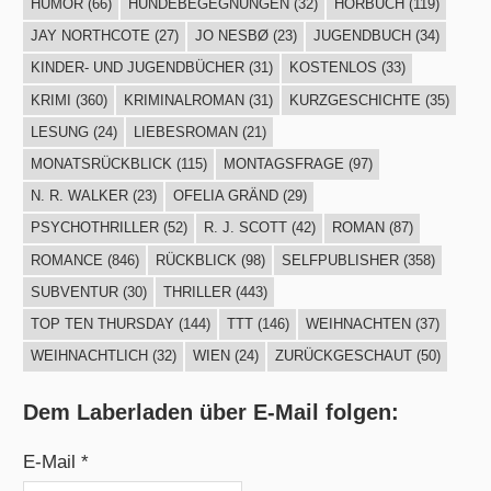
HUMOR
(66)
HUNDEBEGEGNUNGEN
(32)
HÖRBUCH
(119)
JAY NORTHCOTE
(27)
JO NESBØ
(23)
JUGENDBUCH
(34)
KINDER- UND JUGENDBÜCHER
(31)
KOSTENLOS
(33)
KRIMI
(360)
KRIMINALROMAN
(31)
KURZGESCHICHTE
(35)
LESUNG
(24)
LIEBESROMAN
(21)
MONATSRÜCKBLICK
(115)
MONTAGSFRAGE
(97)
N. R. WALKER
(23)
OFELIA GRÄND
(29)
PSYCHOTHRILLER
(52)
R. J. SCOTT
(42)
ROMAN
(87)
ROMANCE
(846)
RÜCKBLICK
(98)
SELFPUBLISHER
(358)
SUBVENTUR
(30)
THRILLER
(443)
TOP TEN THURSDAY
(144)
TTT
(146)
WEIHNACHTEN
(37)
WEIHNACHTLICH
(32)
WIEN
(24)
ZURÜCKGESCHAUT
(50)
Dem Laberladen über E-Mail folgen:
E-Mail *