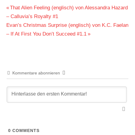
Beitragsnavigation
Vorheriger
That Alien Feeling (englisch) von Alessandra Hazard
Beitrag:
– Calluvia’s Royalty #1
Nächster
Evan’s Christmas Surprise (englisch) von K.C. Faelan
Beitrag:
– If At First You Don’t Succeed #1.1
Kommentare abonnieren
0
COMMENTS