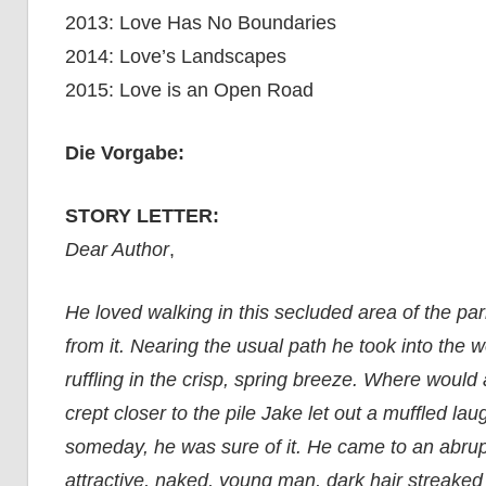
2013: Love Has No Boundaries
2014: Love’s Landscapes
2015: Love is an Open Road
Die Vorgabe:
STORY LETTER:
Dear Author
,
He loved walking in this secluded area of the p
from it. Nearing the usual path he took into the 
ruffling in the crisp, spring breeze. Where woul
crept closer to the pile Jake let out a muffled lau
someday, he was sure of it. He came to an abrupt
attractive, naked, young man, dark hair streaked