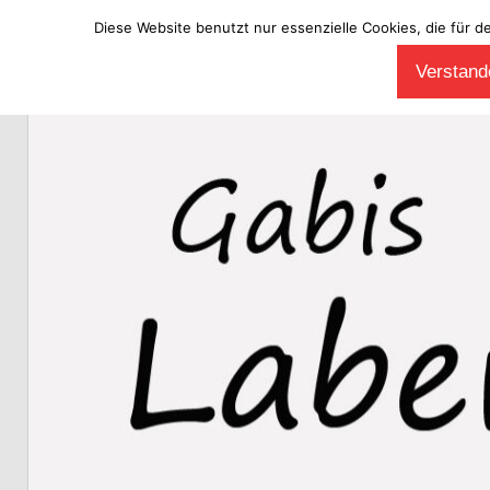
Diese Website benutzt nur essenzielle Cookies, die für d
Zum
Verstande
Inhalt
Laberladen
springen