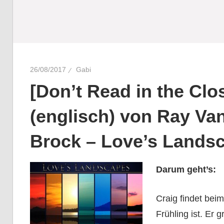
26/08/2017
Gabi
[Don’t Read in the Clo
(englisch) von Ray Va
Brock – Love’s Lands
Darum geht’s:
Craig findet bei
Frühling ist. Er 