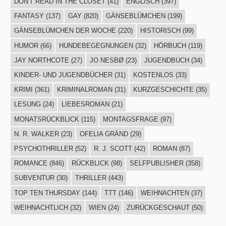
DON'T READ IN THE CLOSET
(41)
ENGLISCH
(397)
FANTASY
(137)
GAY
(820)
GÄNSEBLÜMCHEN
(199)
GÄNSEBLÜMCHEN DER WOCHE
(220)
HISTORISCH
(99)
HUMOR
(66)
HUNDEBEGEGNUNGEN
(32)
HÖRBUCH
(119)
JAY NORTHCOTE
(27)
JO NESBØ
(23)
JUGENDBUCH
(34)
KINDER- UND JUGENDBÜCHER
(31)
KOSTENLOS
(33)
KRIMI
(361)
KRIMINALROMAN
(31)
KURZGESCHICHTE
(35)
LESUNG
(24)
LIEBESROMAN
(21)
MONATSRÜCKBLICK
(115)
MONTAGSFRAGE
(97)
N. R. WALKER
(23)
OFELIA GRÄND
(29)
PSYCHOTHRILLER
(52)
R. J. SCOTT
(42)
ROMAN
(87)
ROMANCE
(846)
RÜCKBLICK
(98)
SELFPUBLISHER
(358)
SUBVENTUR
(30)
THRILLER
(443)
TOP TEN THURSDAY
(144)
TTT
(146)
WEIHNACHTEN
(37)
WEIHNACHTLICH
(32)
WIEN
(24)
ZURÜCKGESCHAUT
(50)