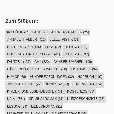
Zum Stöbern:
#ZURÜCKGESCHAUT
(56)
ANDREAS GRUBER
(25)
ANNABETH ALBERT
(21)
BELLETRISTIK
(31)
BÜCHERLISTEN
(136)
COSY
(22)
DEUTSCH
(61)
DON'T READ IN THE CLOSET
(41)
ENGLISCH
(397)
FANTASY
(137)
GAY
(820)
GÄNSEBLÜMCHEN
(199)
GÄNSEBLÜMCHEN DER WOCHE
(220)
HISTORISCH
(99)
HUMOR
(66)
HUNDEBEGEGNUNGEN
(32)
HÖRBUCH
(119)
JAY NORTHCOTE
(27)
JO NESBØ
(23)
JUGENDBUCH
(34)
KINDER- UND JUGENDBÜCHER
(31)
KOSTENLOS
(33)
KRIMI
(361)
KRIMINALROMAN
(31)
KURZGESCHICHTE
(35)
LESUNG
(24)
LIEBESROMAN
(21)
MONATSRÜCKBLICK
(115)
MONTAGSFRAGE
(97)