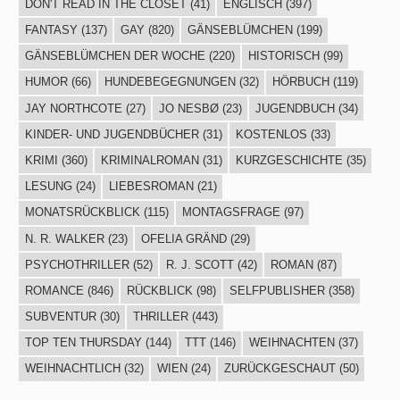
DON'T READ IN THE CLOSET
(41)
ENGLISCH
(397)
FANTASY
(137)
GAY
(820)
GÄNSEBLÜMCHEN
(199)
GÄNSEBLÜMCHEN DER WOCHE
(220)
HISTORISCH
(99)
HUMOR
(66)
HUNDEBEGEGNUNGEN
(32)
HÖRBUCH
(119)
JAY NORTHCOTE
(27)
JO NESBØ
(23)
JUGENDBUCH
(34)
KINDER- UND JUGENDBÜCHER
(31)
KOSTENLOS
(33)
KRIMI
(360)
KRIMINALROMAN
(31)
KURZGESCHICHTE
(35)
LESUNG
(24)
LIEBESROMAN
(21)
MONATSRÜCKBLICK
(115)
MONTAGSFRAGE
(97)
N. R. WALKER
(23)
OFELIA GRÄND
(29)
PSYCHOTHRILLER
(52)
R. J. SCOTT
(42)
ROMAN
(87)
ROMANCE
(846)
RÜCKBLICK
(98)
SELFPUBLISHER
(358)
SUBVENTUR
(30)
THRILLER
(443)
TOP TEN THURSDAY
(144)
TTT
(146)
WEIHNACHTEN
(37)
WEIHNACHTLICH
(32)
WIEN
(24)
ZURÜCKGESCHAUT
(50)