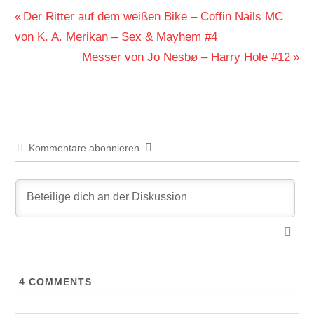
Beitragsnavigation
Vorheriger
Der Ritter auf dem weißen Bike – Coffin Nails MC
Beitrag:
von K. A. Merikan – Sex & Mayhem #4
Nächster
Messer von Jo Nesbø – Harry Hole #12
Beitrag:
Kommentare abonnieren
4
COMMENTS