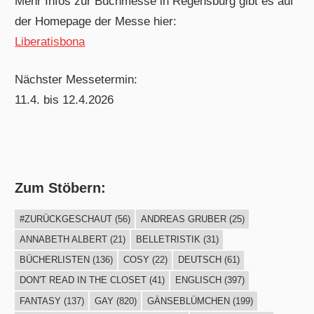
Mehr Infos zur Buchmesse in Regensburg gibt es auf
der Homepage der Messe hier:
Liberatisbona
Nächster Messetermin:
11.4. bis 12.4.2026
Zum Stöbern:
#ZURÜCKGESCHAUT
(56)
ANDREAS GRUBER
(25)
ANNABETH ALBERT
(21)
BELLETRISTIK
(31)
BÜCHERLISTEN
(136)
COSY
(22)
DEUTSCH
(61)
DON'T READ IN THE CLOSET
(41)
ENGLISCH
(397)
FANTASY
(137)
GAY
(820)
GÄNSEBLÜMCHEN
(199)