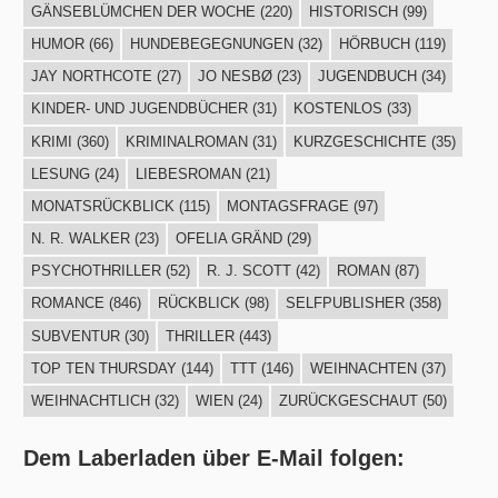
GÄNSEBLÜMCHEN DER WOCHE
(220)
HISTORISCH
(99)
HUMOR
(66)
HUNDEBEGEGNUNGEN
(32)
HÖRBUCH
(119)
JAY NORTHCOTE
(27)
JO NESBØ
(23)
JUGENDBUCH
(34)
KINDER- UND JUGENDBÜCHER
(31)
KOSTENLOS
(33)
KRIMI
(360)
KRIMINALROMAN
(31)
KURZGESCHICHTE
(35)
LESUNG
(24)
LIEBESROMAN
(21)
MONATSRÜCKBLICK
(115)
MONTAGSFRAGE
(97)
N. R. WALKER
(23)
OFELIA GRÄND
(29)
PSYCHOTHRILLER
(52)
R. J. SCOTT
(42)
ROMAN
(87)
ROMANCE
(846)
RÜCKBLICK
(98)
SELFPUBLISHER
(358)
SUBVENTUR
(30)
THRILLER
(443)
TOP TEN THURSDAY
(144)
TTT
(146)
WEIHNACHTEN
(37)
WEIHNACHTLICH
(32)
WIEN
(24)
ZURÜCKGESCHAUT
(50)
Dem Laberladen über E-Mail folgen: