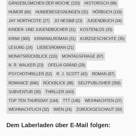
GÄNSEBLÜMCHEN DER WOCHE
(220)
HISTORISCH
(99)
HUMOR
(66)
HUNDEBEGEGNUNGEN
(32)
HÖRBUCH
(119)
JAY NORTHCOTE
(27)
JO NESBØ
(23)
JUGENDBUCH
(34)
KINDER- UND JUGENDBÜCHER
(31)
KOSTENLOS
(33)
KRIMI
(360)
KRIMINALROMAN
(31)
KURZGESCHICHTE
(35)
LESUNG
(24)
LIEBESROMAN
(21)
MONATSRÜCKBLICK
(115)
MONTAGSFRAGE
(97)
N. R. WALKER
(23)
OFELIA GRÄND
(29)
PSYCHOTHRILLER
(52)
R. J. SCOTT
(42)
ROMAN
(87)
ROMANCE
(846)
RÜCKBLICK
(98)
SELFPUBLISHER
(358)
SUBVENTUR
(30)
THRILLER
(443)
TOP TEN THURSDAY
(144)
TTT
(146)
WEIHNACHTEN
(37)
WEIHNACHTLICH
(32)
WIEN
(24)
ZURÜCKGESCHAUT
(50)
Dem Laberladen über E-Mail folgen: