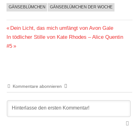
GÄNSEBLÜMCHEN
GÄNSEBLÜMCHEN DER WOCHE
BUCHIGES
Beitragsnavigation
Vorheriger
Dein Licht, das mich umfängt von Avon Gale
Nächster
Beitrag:
In tödlicher Stille von Kate Rhodes – Alice Quentin
Beitrag:
#5
Kommentare abonnieren