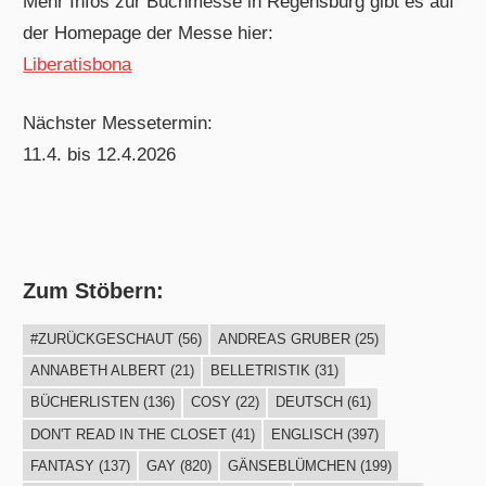
Mehr Infos zur Buchmesse in Regensburg gibt es auf
der Homepage der Messe hier:
Liberatisbona
Nächster Messetermin:
11.4. bis 12.4.2026
Zum Stöbern:
#ZURÜCKGESCHAUT
(56)
ANDREAS GRUBER
(25)
ANNABETH ALBERT
(21)
BELLETRISTIK
(31)
BÜCHERLISTEN
(136)
COSY
(22)
DEUTSCH
(61)
DON'T READ IN THE CLOSET
(41)
ENGLISCH
(397)
FANTASY
(137)
GAY
(820)
GÄNSEBLÜMCHEN
(199)