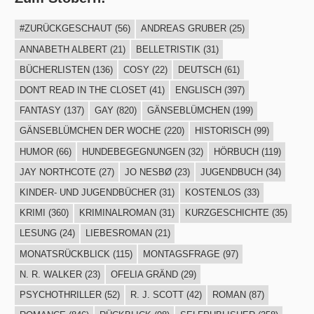
#ZURÜCKGESCHAUT
(56)
ANDREAS GRUBER
(25)
ANNABETH ALBERT
(21)
BELLETRISTIK
(31)
BÜCHERLISTEN
(136)
COSY
(22)
DEUTSCH
(61)
DON'T READ IN THE CLOSET
(41)
ENGLISCH
(397)
FANTASY
(137)
GAY
(820)
GÄNSEBLÜMCHEN
(199)
GÄNSEBLÜMCHEN DER WOCHE
(220)
HISTORISCH
(99)
HUMOR
(66)
HUNDEBEGEGNUNGEN
(32)
HÖRBUCH
(119)
JAY NORTHCOTE
(27)
JO NESBØ
(23)
JUGENDBUCH
(34)
KINDER- UND JUGENDBÜCHER
(31)
KOSTENLOS
(33)
KRIMI
(360)
KRIMINALROMAN
(31)
KURZGESCHICHTE
(35)
LESUNG
(24)
LIEBESROMAN
(21)
MONATSRÜCKBLICK
(115)
MONTAGSFRAGE
(97)
N. R. WALKER
(23)
OFELIA GRÄND
(29)
PSYCHOTHRILLER
(52)
R. J. SCOTT
(42)
ROMAN
(87)