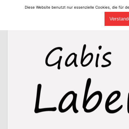
Diese Website benutzt nur essenzielle Cookies, die für d
Zum
Verstande
Inhalt
Laberladen
springen