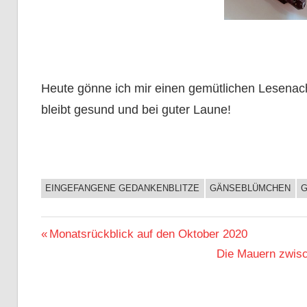
Heute gönne ich mir einen gemütlichen Lesenach
bleibt gesund und bei guter Laune!
EINGEFANGENE GEDANKENBLITZE
GÄNSEBLÜMCHEN
G
BUCHIGES
Beitragsnavigation
Vorheriger
Monatsrückblick auf den Oktober 2020
Beitrag:
Nächster
Die Mauern zwisc
Beitrag: