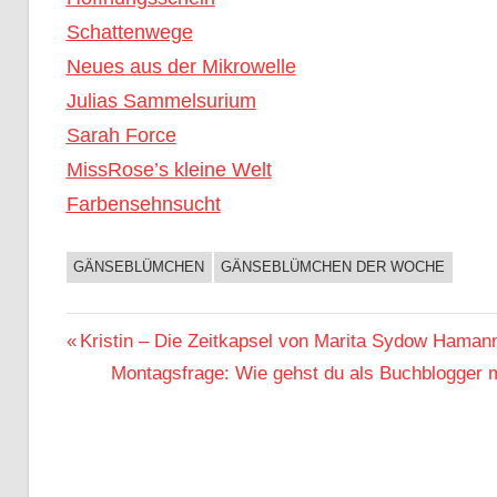
Schattenwege
Neues aus der Mikrowelle
Julias Sammelsurium
Sarah Force
MissRose’s kleine Welt
Farbensehnsucht
GÄNSEBLÜMCHEN
GÄNSEBLÜMCHEN DER WOCHE
BUCHIGES
Beitragsnavigation
Vorheriger
Kristin – Die Zeitkapsel von Marita Sydow Hamann
Beitrag:
Nächster
Montagsfrage: Wie gehst du als Buchblogger mi
Beitrag: