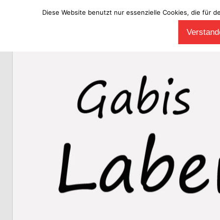
Diese Website benutzt nur essenzielle Cookies, die für d
Zum
Verstande
Inhalt
Laberladen
springen