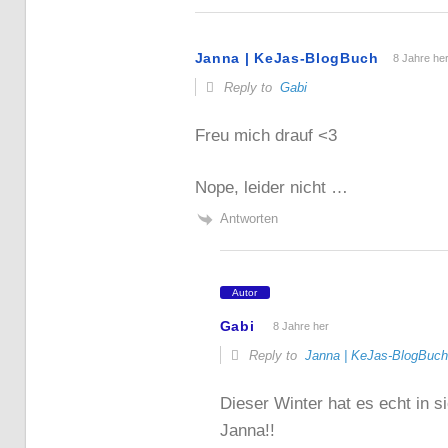
Janna | KeJas-BlogBuch
8 Jahre he
Reply to
Gabi
Freu mich drauf <3
Nope, leider nicht …
Antworten
Autor
Gabi
8 Jahre her
Reply to
Janna | KeJas-BlogBuch
Dieser Winter hat es echt in s
Janna!!