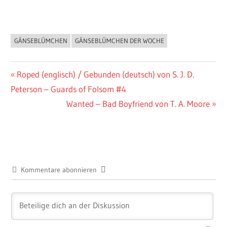
GÄNSEBLÜMCHEN
GÄNSEBLÜMCHEN DER WOCHE
BUCHIGES
Beitragsnavigation
Vorheriger
Roped (englisch) / Gebunden (deutsch) von S. J. D.
Beitrag:
Peterson – Guards of Folsom #4
Nächster
Wanted – Bad Boyfriend von T. A. Moore
Beitrag:
Kommentare abonnieren