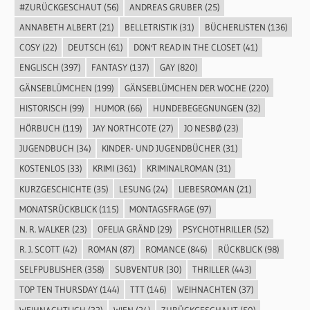
#ZURÜCKGESCHAUT
(56)
ANDREAS GRUBER
(25)
ANNABETH ALBERT
(21)
BELLETRISTIK
(31)
BÜCHERLISTEN
(136)
COSY
(22)
DEUTSCH
(61)
DON'T READ IN THE CLOSET
(41)
ENGLISCH
(397)
FANTASY
(137)
GAY
(820)
GÄNSEBLÜMCHEN
(199)
GÄNSEBLÜMCHEN DER WOCHE
(220)
HISTORISCH
(99)
HUMOR
(66)
HUNDEBEGEGNUNGEN
(32)
HÖRBUCH
(119)
JAY NORTHCOTE
(27)
JO NESBØ
(23)
JUGENDBUCH
(34)
KINDER- UND JUGENDBÜCHER
(31)
KOSTENLOS
(33)
KRIMI
(361)
KRIMINALROMAN
(31)
KURZGESCHICHTE
(35)
LESUNG
(24)
LIEBESROMAN
(21)
MONATSRÜCKBLICK
(115)
MONTAGSFRAGE
(97)
N. R. WALKER
(23)
OFELIA GRÄND
(29)
PSYCHOTHRILLER
(52)
R. J. SCOTT
(42)
ROMAN
(87)
ROMANCE
(846)
RÜCKBLICK
(98)
SELFPUBLISHER
(358)
SUBVENTUR
(30)
THRILLER
(443)
TOP TEN THURSDAY
(144)
TTT
(146)
WEIHNACHTEN
(37)
WEIHNACHTLICH
(32)
WIEN
(24)
ZURÜCKGESCHAUT
(50)