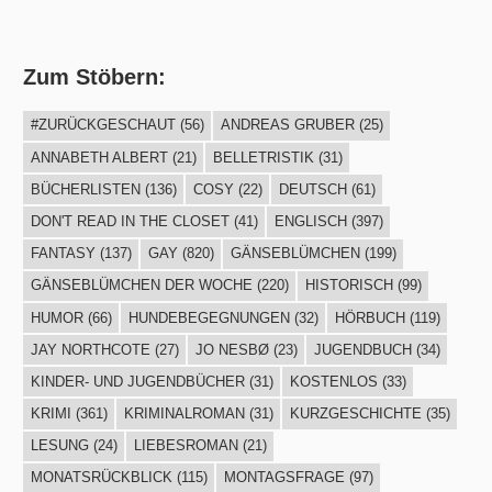
Zum Stöbern:
#ZURÜCKGESCHAUT
(56)
ANDREAS GRUBER
(25)
ANNABETH ALBERT
(21)
BELLETRISTIK
(31)
BÜCHERLISTEN
(136)
COSY
(22)
DEUTSCH
(61)
DON'T READ IN THE CLOSET
(41)
ENGLISCH
(397)
FANTASY
(137)
GAY
(820)
GÄNSEBLÜMCHEN
(199)
GÄNSEBLÜMCHEN DER WOCHE
(220)
HISTORISCH
(99)
HUMOR
(66)
HUNDEBEGEGNUNGEN
(32)
HÖRBUCH
(119)
JAY NORTHCOTE
(27)
JO NESBØ
(23)
JUGENDBUCH
(34)
KINDER- UND JUGENDBÜCHER
(31)
KOSTENLOS
(33)
KRIMI
(361)
KRIMINALROMAN
(31)
KURZGESCHICHTE
(35)
LESUNG
(24)
LIEBESROMAN
(21)
MONATSRÜCKBLICK
(115)
MONTAGSFRAGE
(97)