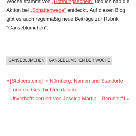
Woche stammt von
„Hoffnungsschein“
und ich hab die
Aktion bei
„Schattenwege“
entdeckt. Auf diesen Blog
gibt es auch regelmäßig neue Beiträge zur Rubrik
“Gänseblümchen”.
GÄNSEBLÜMCHEN
GÄNSEBLÜMCHEN DER WOCHE
BUCHIGES
Beitragsnavigation
Vorheriger
[Stolpersteine] in Nürnberg: Namen und Standorte
Beitrag:
… und die Geschichten dahinter
Nächster
Unverhofft berührt von Jessica Martin – Berührt #1
Beitrag: