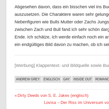
Abgesehen davon, dass ein bisschen viel ins Buch
auszusetzen. Die Charaktere waren sehr gelunge
Nebenfiguren wie Bulls Mutter oder Zachs Jungs
zwischen Zach und Bull fand ich sehr schön dar
Ende. Ich schätze, ich werde einfach noch ein
ein endgültiges Bild davon zu machen, ob ich se
[Werbung] Klappentext- und Bildquelle sowie Bu
ANDREW GREY
ENGLISCH
GAY
INSIDE OUT
ROMAN
BUCHIGES
Beitragsnavigation
Vorheriger
Dirty Deeds von S. E. Jakes (englisch)
Beitrag:
Nächster
Lovisa – Der Riss im Universum vo