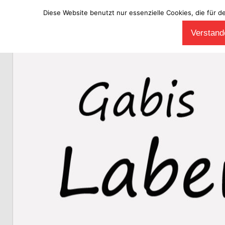
Diese Website benutzt nur essenzielle Cookies, die für d
Zum
Verstande
Inhalt
Laberladen
springen