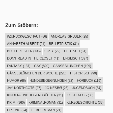
Zum Stöbern:
#ZURÜCKGESCHAUT
(56)
ANDREAS GRUBER
(25)
ANNABETH ALBERT
(21)
BELLETRISTIK
(31)
BÜCHERLISTEN
(136)
COSY
(22)
DEUTSCH
(61)
DON'T READ IN THE CLOSET
(41)
ENGLISCH
(397)
FANTASY
(137)
GAY
(820)
GÄNSEBLÜMCHEN
(199)
GÄNSEBLÜMCHEN DER WOCHE
(220)
HISTORISCH
(99)
HUMOR
(66)
HUNDEBEGEGNUNGEN
(32)
HÖRBUCH
(119)
JAY NORTHCOTE
(27)
JO NESBØ
(23)
JUGENDBUCH
(34)
KINDER- UND JUGENDBÜCHER
(31)
KOSTENLOS
(33)
KRIMI
(360)
KRIMINALROMAN
(31)
KURZGESCHICHTE
(35)
LESUNG
(24)
LIEBESROMAN
(21)