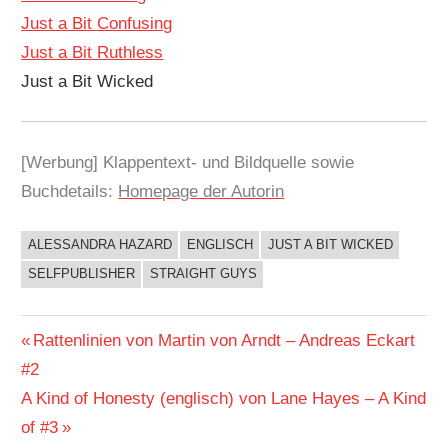
Just a Bit Confusing
Just a Bit Ruthless
Just a Bit Wicked
[Werbung] Klappentext- und Bildquelle sowie
Buchdetails:
Homepage der Autorin
ALESSANDRA HAZARD
ENGLISCH
JUST A BIT WICKED
BUCHIGES
SELFPUBLISHER
STRAIGHT GUYS
Beitragsnavigation
Vorheriger
Rattenlinien von Martin von Arndt – Andreas Eckart
Beitrag:
#2
Nächster
A Kind of Honesty (englisch) von Lane Hayes – A Kind
Beitrag:
of #3