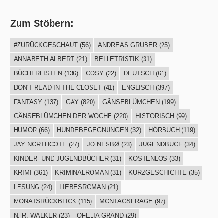
Zum Stöbern:
#ZURÜCKGESCHAUT
(56)
ANDREAS GRUBER
(25)
ANNABETH ALBERT
(21)
BELLETRISTIK
(31)
BÜCHERLISTEN
(136)
COSY
(22)
DEUTSCH
(61)
DON'T READ IN THE CLOSET
(41)
ENGLISCH
(397)
FANTASY
(137)
GAY
(820)
GÄNSEBLÜMCHEN
(199)
GÄNSEBLÜMCHEN DER WOCHE
(220)
HISTORISCH
(99)
HUMOR
(66)
HUNDEBEGEGNUNGEN
(32)
HÖRBUCH
(119)
JAY NORTHCOTE
(27)
JO NESBØ
(23)
JUGENDBUCH
(34)
KINDER- UND JUGENDBÜCHER
(31)
KOSTENLOS
(33)
KRIMI
(361)
KRIMINALROMAN
(31)
KURZGESCHICHTE
(35)
LESUNG
(24)
LIEBESROMAN
(21)
MONATSRÜCKBLICK
(115)
MONTAGSFRAGE
(97)
N. R. WALKER
(23)
OFELIA GRÄND
(29)