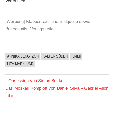
Verletzlich
[Werbung] Klappentext- und Bildquelle sowie
Buchdetails:
Verlagsseite
ANNIKA BENGTZON
KALTER SÜDEN
KRIMI
BUCHIGES
LIZA MARKLUND
Beitragsnavigation
Vorheriger
Obsession von Simon Beckett
Nächster
Beitrag:
Das Moskau Komplott von Daniel Silva – Gabriel Allon
Beitrag:
#8