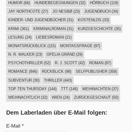
HUMOR
(66)
HUNDEBEGEGNUNGEN
(32)
HÖRBUCH
(119)
JAY NORTHCOTE
(27)
JO NESBØ
(23)
JUGENDBUCH
(34)
KINDER- UND JUGENDBÜCHER
(31)
KOSTENLOS
(33)
KRIMI
(361)
KRIMINALROMAN
(31)
KURZGESCHICHTE
(35)
LESUNG
(24)
LIEBESROMAN
(21)
MONATSRÜCKBLICK
(115)
MONTAGSFRAGE
(97)
N. R. WALKER
(23)
OFELIA GRÄND
(29)
PSYCHOTHRILLER
(52)
R. J. SCOTT
(42)
ROMAN
(87)
ROMANCE
(846)
RÜCKBLICK
(98)
SELFPUBLISHER
(358)
SUBVENTUR
(30)
THRILLER
(443)
TOP TEN THURSDAY
(144)
TTT
(146)
WEIHNACHTEN
(37)
WEIHNACHTLICH
(32)
WIEN
(24)
ZURÜCKGESCHAUT
(50)
Dem Laberladen über E-Mail folgen:
E-Mail *