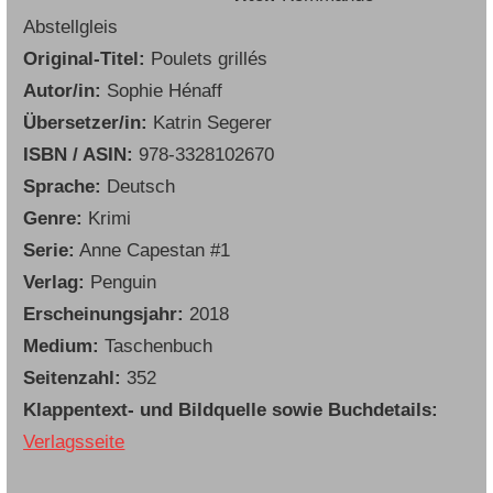
Abstellgleis
Original-Titel:
Poulets grillés
Autor/in:
Sophie Hénaff
Übersetzer/in:
Katrin Segerer
ISBN / ASIN:
978-3328102670
Sprache:
Deutsch
Genre:
Krimi
Serie:
Anne Capestan #1
Verlag:
Penguin
Erscheinungsjahr:
2018
Medium:
Taschenbuch
Seitenzahl:
352
Klappentext- und Bildquelle sowie Buchdetails:
Verlagsseite