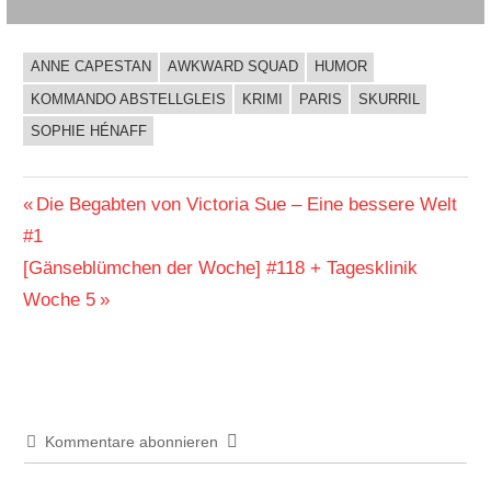
ANNE CAPESTAN
AWKWARD SQUAD
HUMOR
BUCHIGES
KOMMANDO ABSTELLGLEIS
KRIMI
PARIS
SKURRIL
SOPHIE HÉNAFF
Beitragsnavigation
Vorheriger
Die Begabten von Victoria Sue – Eine bessere Welt
Beitrag:
#1
Nächster
[Gänseblümchen der Woche] #118 + Tagesklinik
Beitrag:
Woche 5
Kommentare abonnieren