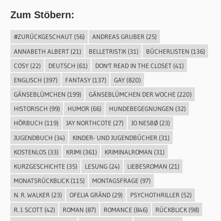
Zum Stöbern:
#ZURÜCKGESCHAUT
(56)
ANDREAS GRUBER
(25)
ANNABETH ALBERT
(21)
BELLETRISTIK
(31)
BÜCHERLISTEN
(136)
COSY
(22)
DEUTSCH
(61)
DON'T READ IN THE CLOSET
(41)
ENGLISCH
(397)
FANTASY
(137)
GAY
(820)
GÄNSEBLÜMCHEN
(199)
GÄNSEBLÜMCHEN DER WOCHE
(220)
HISTORISCH
(99)
HUMOR
(66)
HUNDEBEGEGNUNGEN
(32)
HÖRBUCH
(119)
JAY NORTHCOTE
(27)
JO NESBØ
(23)
JUGENDBUCH
(34)
KINDER- UND JUGENDBÜCHER
(31)
KOSTENLOS
(33)
KRIMI
(361)
KRIMINALROMAN
(31)
KURZGESCHICHTE
(35)
LESUNG
(24)
LIEBESROMAN
(21)
MONATSRÜCKBLICK
(115)
MONTAGSFRAGE
(97)
N. R. WALKER
(23)
OFELIA GRÄND
(29)
PSYCHOTHRILLER
(52)
R. J. SCOTT
(42)
ROMAN
(87)
ROMANCE
(846)
RÜCKBLICK
(98)