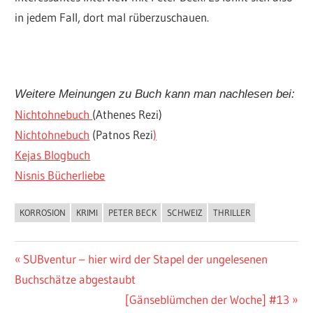
in jedem Fall, dort mal rüberzuschauen.
Weitere Meinungen zu Buch kann man nachlesen bei:
Nichtohnebuch
(Athenes Rezi)
Nichtohnebuch
(Patnos Rezi
)
Kejas Blogbuch
Nisnis Bücherliebe
KORROSION
KRIMI
PETER BECK
SCHWEIZ
THRILLER
BUCHIGES
Beitragsnavigation
Vorheriger
SUBventur – hier wird der Stapel der ungelesenen
Beitrag:
Buchschätze abgestaubt
Nächster
[Gänseblümchen der Woche] #13