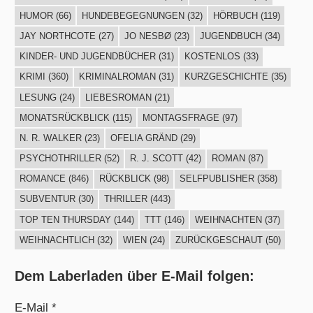
HUMOR
(66)
HUNDEBEGEGNUNGEN
(32)
HÖRBUCH
(119)
JAY NORTHCOTE
(27)
JO NESBØ
(23)
JUGENDBUCH
(34)
KINDER- UND JUGENDBÜCHER
(31)
KOSTENLOS
(33)
KRIMI
(360)
KRIMINALROMAN
(31)
KURZGESCHICHTE
(35)
LESUNG
(24)
LIEBESROMAN
(21)
MONATSRÜCKBLICK
(115)
MONTAGSFRAGE
(97)
N. R. WALKER
(23)
OFELIA GRÄND
(29)
PSYCHOTHRILLER
(52)
R. J. SCOTT
(42)
ROMAN
(87)
ROMANCE
(846)
RÜCKBLICK
(98)
SELFPUBLISHER
(358)
SUBVENTUR
(30)
THRILLER
(443)
TOP TEN THURSDAY
(144)
TTT
(146)
WEIHNACHTEN
(37)
WEIHNACHTLICH
(32)
WIEN
(24)
ZURÜCKGESCHAUT
(50)
Dem Laberladen über E-Mail folgen:
E-Mail *