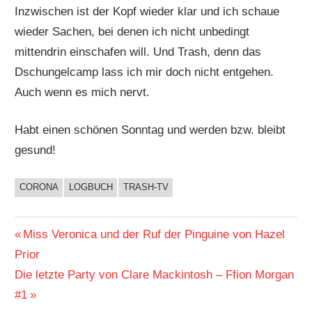
Inzwischen ist der Kopf wieder klar und ich schaue
wieder Sachen, bei denen ich nicht unbedingt
mittendrin einschafen will. Und Trash, denn das
Dschungelcamp lass ich mir doch nicht entgehen.
Auch wenn es mich nervt.
Habt einen schönen Sonntag und werden bzw. bleibt
gesund!
CORONA
LOGBUCH
TRASH-TV
BUCHIGES
Beitragsnavigation
Vorheriger
Miss Veronica und der Ruf der Pinguine von Hazel
Beitrag:
Prior
Nächster
Die letzte Party von Clare Mackintosh – Ffion Morgan
Beitrag:
#1