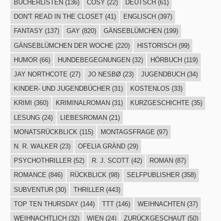
BÜCHERLISTEN
(136)
COSY
(22)
DEUTSCH
(61)
DON'T READ IN THE CLOSET
(41)
ENGLISCH
(397)
FANTASY
(137)
GAY
(820)
GÄNSEBLÜMCHEN
(199)
GÄNSEBLÜMCHEN DER WOCHE
(220)
HISTORISCH
(99)
HUMOR
(66)
HUNDEBEGEGNUNGEN
(32)
HÖRBUCH
(119)
JAY NORTHCOTE
(27)
JO NESBØ
(23)
JUGENDBUCH
(34)
KINDER- UND JUGENDBÜCHER
(31)
KOSTENLOS
(33)
KRIMI
(360)
KRIMINALROMAN
(31)
KURZGESCHICHTE
(35)
LESUNG
(24)
LIEBESROMAN
(21)
MONATSRÜCKBLICK
(115)
MONTAGSFRAGE
(97)
N. R. WALKER
(23)
OFELIA GRÄND
(29)
PSYCHOTHRILLER
(52)
R. J. SCOTT
(42)
ROMAN
(87)
ROMANCE
(846)
RÜCKBLICK
(98)
SELFPUBLISHER
(358)
SUBVENTUR
(30)
THRILLER
(443)
TOP TEN THURSDAY
(144)
TTT
(146)
WEIHNACHTEN
(37)
WEIHNACHTLICH
(32)
WIEN
(24)
ZURÜCKGESCHAUT
(50)