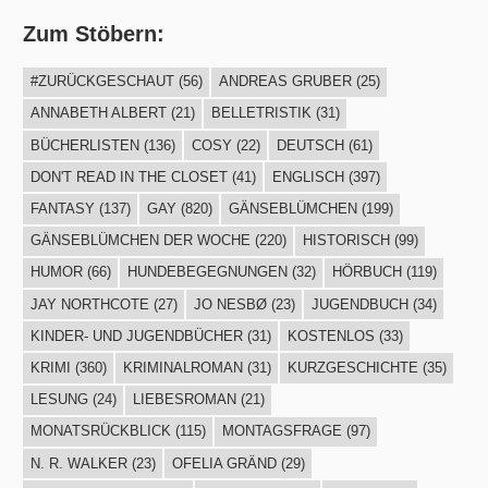
Zum Stöbern:
#ZURÜCKGESCHAUT
(56)
ANDREAS GRUBER
(25)
ANNABETH ALBERT
(21)
BELLETRISTIK
(31)
BÜCHERLISTEN
(136)
COSY
(22)
DEUTSCH
(61)
DON'T READ IN THE CLOSET
(41)
ENGLISCH
(397)
FANTASY
(137)
GAY
(820)
GÄNSEBLÜMCHEN
(199)
GÄNSEBLÜMCHEN DER WOCHE
(220)
HISTORISCH
(99)
HUMOR
(66)
HUNDEBEGEGNUNGEN
(32)
HÖRBUCH
(119)
JAY NORTHCOTE
(27)
JO NESBØ
(23)
JUGENDBUCH
(34)
KINDER- UND JUGENDBÜCHER
(31)
KOSTENLOS
(33)
KRIMI
(360)
KRIMINALROMAN
(31)
KURZGESCHICHTE
(35)
LESUNG
(24)
LIEBESROMAN
(21)
MONATSRÜCKBLICK
(115)
MONTAGSFRAGE
(97)
N. R. WALKER
(23)
OFELIA GRÄND
(29)