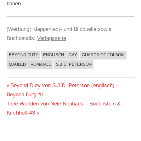
haben.
[Werbung] Klappentext- und Bildquelle sowie
Buchdetails:
Verlagsseite
BEYOND DUTY
ENGLISCH
GAY
GUARDS OF FOLSOM
BUCHIGES
MAULED
ROMANCE
S.J.D. PETERSON
Beitragsnavigation
Vorheriger
Beyond Duty von S.J.D. Peterson (englisch) –
Beitrag:
Beyond Duty #1
Nächster
Tiefe Wunden von Nele Neuhaus – Bodenstein &
Beitrag:
Kirchhoff #3