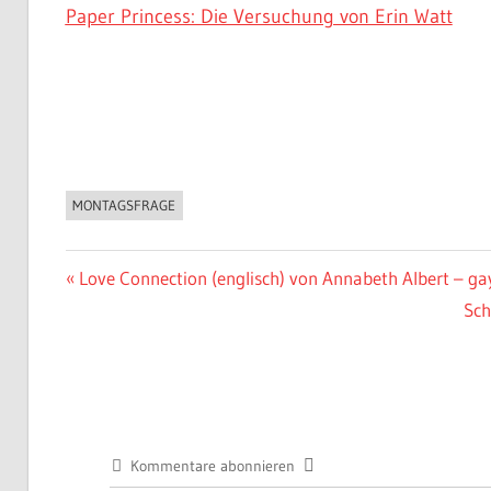
Paper Princess: Die Versuchung von Erin Watt
MONTAGSFRAGE
BUCHIGES
Beitragsnavigation
Vorheriger
Love Connection (englisch) von Annabeth Albert – g
Beitrag:
Näc
Sch
Bei
Kommentare abonnieren