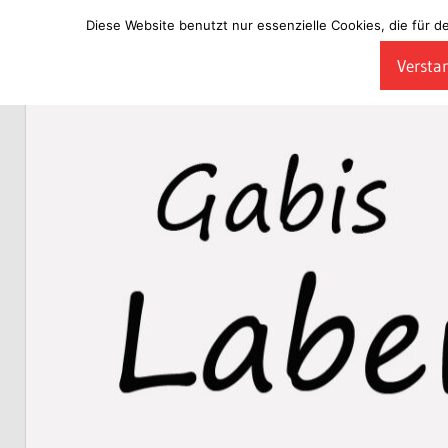
Diese Website benutzt nur essenzielle Cookies, die für d
Zum
Verstan
Inhalt
Laberladen
springen