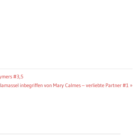
aymers #3,5
hster
lamassel inbegriffen von Mary Calmes – verliebte Partner #1
trag: