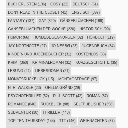
BÜCHERLISTEN
(136)
COSY
(22)
DEUTSCH
(61)
DON'T READ IN THE CLOSET
(41)
ENGLISCH
(397)
FANTASY
(137)
GAY
(820)
GÄNSEBLÜMCHEN
(199)
GÄNSEBLÜMCHEN DER WOCHE
(220)
HISTORISCH
(99)
HUMOR
(66)
HUNDEBEGEGNUNGEN
(32)
HÖRBUCH
(119)
JAY NORTHCOTE
(27)
JO NESBØ
(23)
JUGENDBUCH
(34)
KINDER- UND JUGENDBÜCHER
(31)
KOSTENLOS
(33)
KRIMI
(360)
KRIMINALROMAN
(31)
KURZGESCHICHTE
(35)
LESUNG
(24)
LIEBESROMAN
(21)
MONATSRÜCKBLICK
(115)
MONTAGSFRAGE
(97)
N. R. WALKER
(23)
OFELIA GRÄND
(29)
PSYCHOTHRILLER
(52)
R. J. SCOTT
(42)
ROMAN
(87)
ROMANCE
(846)
RÜCKBLICK
(98)
SELFPUBLISHER
(358)
SUBVENTUR
(30)
THRILLER
(443)
TOP TEN THURSDAY
(144)
TTT
(146)
WEIHNACHTEN
(37)