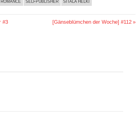
ROMANCE
SELFPUBLISHER
SITALA HELKI
Nächster
r #3
[Gänseblümchen der Woche] #112
Beitrag: