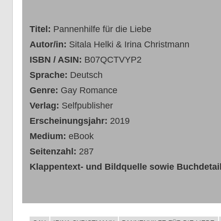
Titel:
Pannenhilfe für die Liebe
Autor/in:
Sitala Helki & Irina Christmann
ISBN / ASIN:
B07QCTVYP2
Sprache:
Deutsch
Genre:
Gay Romance
Verlag:
Selfpublisher
Erscheinungsjahr:
2019
Medium:
eBook
Seitenzahl:
287
Klappentext- und Bildquelle sowie Buchdetail