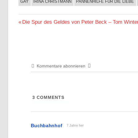
GAY
IRINA CHRISTMANN
PANNENHILFE FÜR DIE LIEBE
BUCHIGES
Beitragsnavigation
Vorheriger
Die Spur des Geldes von Peter Beck – Tom Winte
Beitrag:
Kommentare abonnieren
3
COMMENTS
Buchbahnhof
7 Jahre her