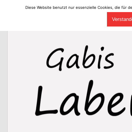
Diese Website benutzt nur essenzielle Cookies, die für d
Zum
Verstande
Inhalt
Laberladen
springen