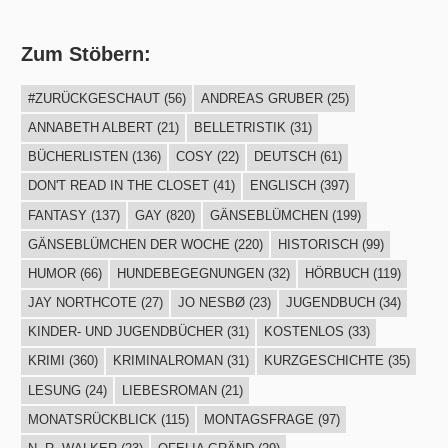
Zum Stöbern:
#ZURÜCKGESCHAUT
(56)
ANDREAS GRUBER
(25)
ANNABETH ALBERT
(21)
BELLETRISTIK
(31)
BÜCHERLISTEN
(136)
COSY
(22)
DEUTSCH
(61)
DON'T READ IN THE CLOSET
(41)
ENGLISCH
(397)
FANTASY
(137)
GAY
(820)
GÄNSEBLÜMCHEN
(199)
GÄNSEBLÜMCHEN DER WOCHE
(220)
HISTORISCH
(99)
HUMOR
(66)
HUNDEBEGEGNUNGEN
(32)
HÖRBUCH
(119)
JAY NORTHCOTE
(27)
JO NESBØ
(23)
JUGENDBUCH
(34)
KINDER- UND JUGENDBÜCHER
(31)
KOSTENLOS
(33)
KRIMI
(360)
KRIMINALROMAN
(31)
KURZGESCHICHTE
(35)
LESUNG
(24)
LIEBESROMAN
(21)
MONATSRÜCKBLICK
(115)
MONTAGSFRAGE
(97)