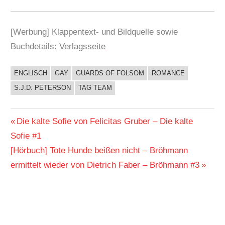
[Werbung] Klappentext- und Bildquelle sowie
Buchdetails:
Verlagsseite
ENGLISCH
GAY
GUARDS OF FOLSOM
ROMANCE
BUCHIGES
S.J.D. PETERSON
TAG TEAM
Beitragsnavigation
Vorheriger
Die kalte Sofie von Felicitas Gruber – Die kalte
Beitrag:
Sofie #1
Nächster
[Hörbuch] Tote Hunde beißen nicht – Bröhmann
Beitrag:
ermittelt wieder von Dietrich Faber – Bröhmann #3