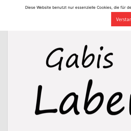
Diese Website benutzt nur essenzielle Cookies, die für d
Zum
Verstan
Inhalt
Laberladen
springen