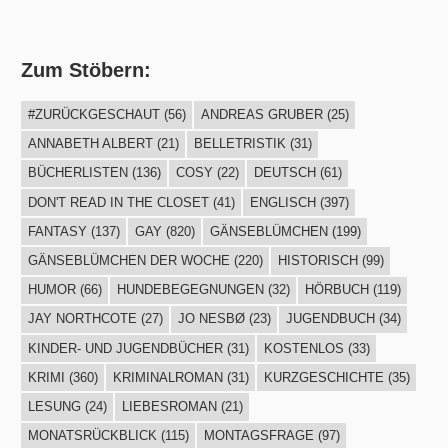
Zum Stöbern:
#ZURÜCKGESCHAUT
(56)
ANDREAS GRUBER
(25)
ANNABETH ALBERT
(21)
BELLETRISTIK
(31)
BÜCHERLISTEN
(136)
COSY
(22)
DEUTSCH
(61)
DON'T READ IN THE CLOSET
(41)
ENGLISCH
(397)
FANTASY
(137)
GAY
(820)
GÄNSEBLÜMCHEN
(199)
GÄNSEBLÜMCHEN DER WOCHE
(220)
HISTORISCH
(99)
HUMOR
(66)
HUNDEBEGEGNUNGEN
(32)
HÖRBUCH
(119)
JAY NORTHCOTE
(27)
JO NESBØ
(23)
JUGENDBUCH
(34)
KINDER- UND JUGENDBÜCHER
(31)
KOSTENLOS
(33)
KRIMI
(360)
KRIMINALROMAN
(31)
KURZGESCHICHTE
(35)
LESUNG
(24)
LIEBESROMAN
(21)
MONATSRÜCKBLICK
(115)
MONTAGSFRAGE
(97)