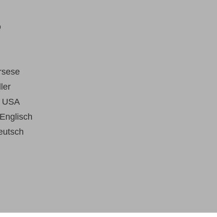
o
rsese
ler
:
USA
Englisch
eutsch