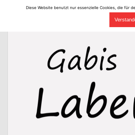
Diese Website benutzt nur essenzielle Cookies, die für d
Zum
Verstande
Inhalt
Laberladen
springen