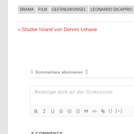
DRAMA
FILM
GEFÄNGNISINSEL
LEONARDO DICAPRIO
BUCHIGES
FILM
Beitragsnavigation
Vorheriger
Shutter Island von Dennis Lehane
Beitrag:
Kommentare abonnieren
{}
[+]
6
COMMENTS