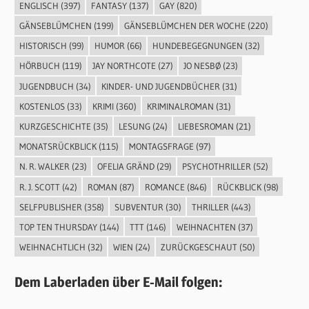
ENGLISCH
(397)
FANTASY
(137)
GAY
(820)
GÄNSEBLÜMCHEN
(199)
GÄNSEBLÜMCHEN DER WOCHE
(220)
HISTORISCH
(99)
HUMOR
(66)
HUNDEBEGEGNUNGEN
(32)
HÖRBUCH
(119)
JAY NORTHCOTE
(27)
JO NESBØ
(23)
JUGENDBUCH
(34)
KINDER- UND JUGENDBÜCHER
(31)
KOSTENLOS
(33)
KRIMI
(360)
KRIMINALROMAN
(31)
KURZGESCHICHTE
(35)
LESUNG
(24)
LIEBESROMAN
(21)
MONATSRÜCKBLICK
(115)
MONTAGSFRAGE
(97)
N. R. WALKER
(23)
OFELIA GRÄND
(29)
PSYCHOTHRILLER
(52)
R. J. SCOTT
(42)
ROMAN
(87)
ROMANCE
(846)
RÜCKBLICK
(98)
SELFPUBLISHER
(358)
SUBVENTUR
(30)
THRILLER
(443)
TOP TEN THURSDAY
(144)
TTT
(146)
WEIHNACHTEN
(37)
WEIHNACHTLICH
(32)
WIEN
(24)
ZURÜCKGESCHAUT
(50)
Dem Laberladen über E-Mail folgen: