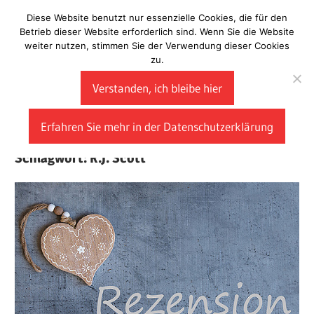
Zum
Diese Website benutzt nur essenzielle Cookies, die für den
Laberladen
Inhalt
Betrieb dieser Website erforderlich sind. Wenn Sie die Website
weiter nutzen, stimmen Sie der Verwendung dieser Cookies
springen
zu.
Verstanden, ich bleibe hier
Erfahren Sie mehr in der Datenschutzerklärung
Schlagwort:
R.J. Scott