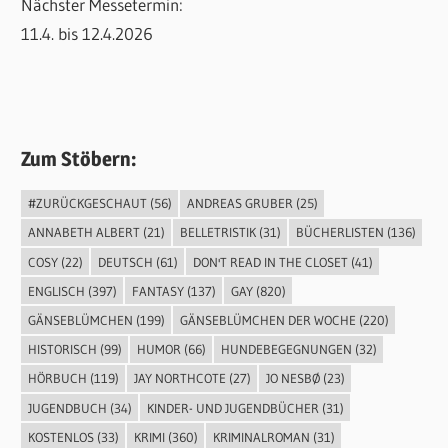
Nächster Messetermin:
11.4. bis 12.4.2026
Zum Stöbern:
#ZURÜCKGESCHAUT
(56)
ANDREAS GRUBER
(25)
ANNABETH ALBERT
(21)
BELLETRISTIK
(31)
BÜCHERLISTEN
(136)
COSY
(22)
DEUTSCH
(61)
DON'T READ IN THE CLOSET
(41)
ENGLISCH
(397)
FANTASY
(137)
GAY
(820)
GÄNSEBLÜMCHEN
(199)
GÄNSEBLÜMCHEN DER WOCHE
(220)
HISTORISCH
(99)
HUMOR
(66)
HUNDEBEGEGNUNGEN
(32)
HÖRBUCH
(119)
JAY NORTHCOTE
(27)
JO NESBØ
(23)
JUGENDBUCH
(34)
KINDER- UND JUGENDBÜCHER
(31)
KOSTENLOS
(33)
KRIMI
(360)
KRIMINALROMAN
(31)