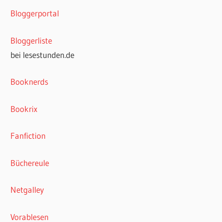
Bookrix
Fanfiction
Büchereule
Netgalley
Vorablesen
Wir schreiben QUEER
WordPress-Theme: Wellington von ThemeZee.