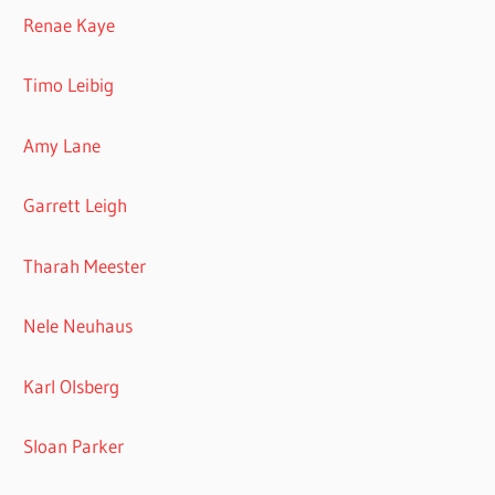
Tharah Meester
Nele Neuhaus
Karl Olsberg
Sloan Parker
Aleksandr Voinov
N. R. Walker
Hier stöbere ich gern
Die Rezensentin