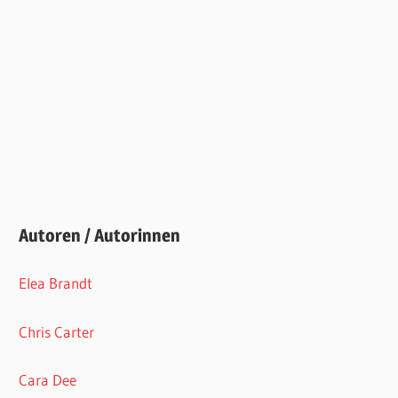
Autoren / Autorinnen
Elea Brandt
Chris Carter
Cara Dee
Eli Easton
Marc Elsberg
Kim Fielding
Ofelia Gränd