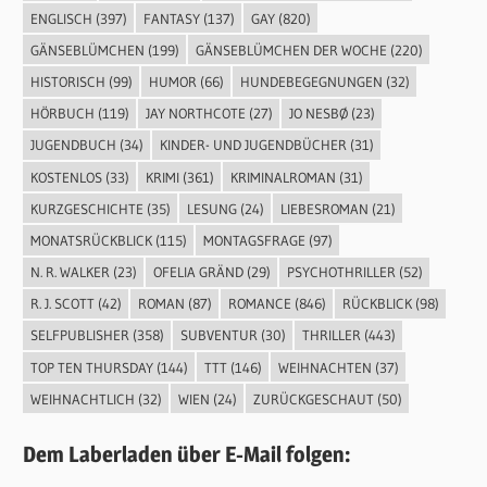
ENGLISCH
(397)
FANTASY
(137)
GAY
(820)
GÄNSEBLÜMCHEN
(199)
GÄNSEBLÜMCHEN DER WOCHE
(220)
HISTORISCH
(99)
HUMOR
(66)
HUNDEBEGEGNUNGEN
(32)
HÖRBUCH
(119)
JAY NORTHCOTE
(27)
JO NESBØ
(23)
JUGENDBUCH
(34)
KINDER- UND JUGENDBÜCHER
(31)
KOSTENLOS
(33)
KRIMI
(361)
KRIMINALROMAN
(31)
KURZGESCHICHTE
(35)
LESUNG
(24)
LIEBESROMAN
(21)
MONATSRÜCKBLICK
(115)
MONTAGSFRAGE
(97)
N. R. WALKER
(23)
OFELIA GRÄND
(29)
PSYCHOTHRILLER
(52)
R. J. SCOTT
(42)
ROMAN
(87)
ROMANCE
(846)
RÜCKBLICK
(98)
SELFPUBLISHER
(358)
SUBVENTUR
(30)
THRILLER
(443)
TOP TEN THURSDAY
(144)
TTT
(146)
WEIHNACHTEN
(37)
WEIHNACHTLICH
(32)
WIEN
(24)
ZURÜCKGESCHAUT
(50)
Dem Laberladen über E-Mail folgen: