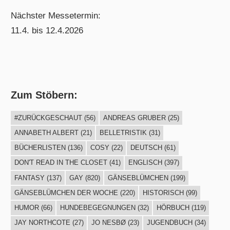
Nächster Messetermin:
11.4. bis 12.4.2026
Zum Stöbern:
#ZURÜCKGESCHAUT
(56)
ANDREAS GRUBER
(25)
ANNABETH ALBERT
(21)
BELLETRISTIK
(31)
BÜCHERLISTEN
(136)
COSY
(22)
DEUTSCH
(61)
DON'T READ IN THE CLOSET
(41)
ENGLISCH
(397)
FANTASY
(137)
GAY
(820)
GÄNSEBLÜMCHEN
(199)
GÄNSEBLÜMCHEN DER WOCHE
(220)
HISTORISCH
(99)
HUMOR
(66)
HUNDEBEGEGNUNGEN
(32)
HÖRBUCH
(119)
JAY NORTHCOTE
(27)
JO NESBØ
(23)
JUGENDBUCH
(34)