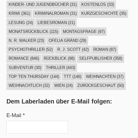
KINDER- UND JUGENDBÜCHER
(31)
KOSTENLOS
(33)
KRIMI
(361)
KRIMINALROMAN
(31)
KURZGESCHICHTE
(35)
LESUNG
(24)
LIEBESROMAN
(21)
MONATSRÜCKBLICK
(115)
MONTAGSFRAGE
(97)
N. R. WALKER
(23)
OFELIA GRÄND
(29)
PSYCHOTHRILLER
(52)
R. J. SCOTT
(42)
ROMAN
(87)
ROMANCE
(846)
RÜCKBLICK
(98)
SELFPUBLISHER
(358)
SUBVENTUR
(30)
THRILLER
(443)
TOP TEN THURSDAY
(144)
TTT
(146)
WEIHNACHTEN
(37)
WEIHNACHTLICH
(32)
WIEN
(24)
ZURÜCKGESCHAUT
(50)
Dem Laberladen über E-Mail folgen:
E-Mail *