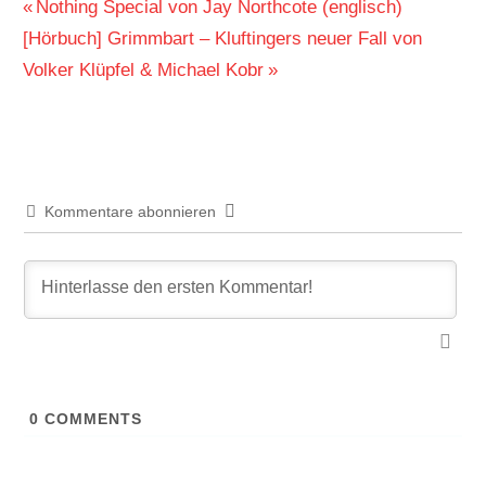
Beitragsnavigation
Vorheriger
Nothing Special von Jay Northcote (englisch)
Nächster
Beitrag:
[Hörbuch] Grimmbart – Kluftingers neuer Fall von
Beitrag:
Volker Klüpfel & Michael Kobr
Kommentare abonnieren
0
COMMENTS