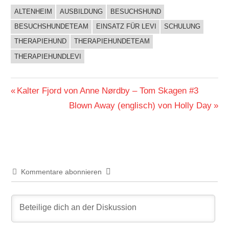
ALTENHEIM
AUSBILDUNG
BESUCHSHUND
BUCHIGES
BESUCHSHUNDETEAM
EINSATZ FÜR LEVI
SCHULUNG
THERAPIEHUND
THERAPIEHUNDETEAM
THERAPIEHUNDLEVI
Beitragsnavigation
Vorheriger
Kalter Fjord von Anne Nørdby – Tom Skagen #3
Beitrag:
Nächster
Blown Away (englisch) von Holly Day
Beitrag:
Kommentare abonnieren