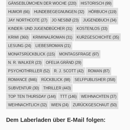
GÄNSEBLÜMCHEN DER WOCHE
(220)
HISTORISCH
(99)
HUMOR
(66)
HUNDEBEGEGNUNGEN
(32)
HÖRBUCH
(119)
JAY NORTHCOTE
(27)
JO NESBØ
(23)
JUGENDBUCH
(34)
KINDER- UND JUGENDBÜCHER
(31)
KOSTENLOS
(33)
KRIMI
(360)
KRIMINALROMAN
(31)
KURZGESCHICHTE
(35)
LESUNG
(24)
LIEBESROMAN
(21)
MONATSRÜCKBLICK
(115)
MONTAGSFRAGE
(97)
N. R. WALKER
(23)
OFELIA GRÄND
(29)
PSYCHOTHRILLER
(52)
R. J. SCOTT
(42)
ROMAN
(87)
ROMANCE
(846)
RÜCKBLICK
(98)
SELFPUBLISHER
(358)
SUBVENTUR
(30)
THRILLER
(443)
TOP TEN THURSDAY
(144)
TTT
(146)
WEIHNACHTEN
(37)
WEIHNACHTLICH
(32)
WIEN
(24)
ZURÜCKGESCHAUT
(50)
Dem Laberladen über E-Mail folgen: