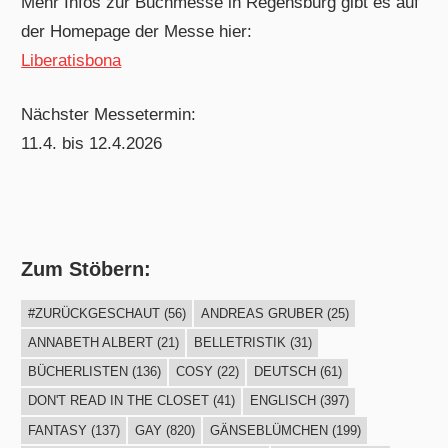
Mehr Infos zur Buchmesse in Regensburg gibt es auf
der Homepage der Messe hier:
Liberatisbona
Nächster Messetermin:
11.4. bis 12.4.2026
Zum Stöbern:
#ZURÜCKGESCHAUT
(56)
ANDREAS GRUBER
(25)
ANNABETH ALBERT
(21)
BELLETRISTIK
(31)
BÜCHERLISTEN
(136)
COSY
(22)
DEUTSCH
(61)
DON'T READ IN THE CLOSET
(41)
ENGLISCH
(397)
FANTASY
(137)
GAY
(820)
GÄNSEBLÜMCHEN
(199)