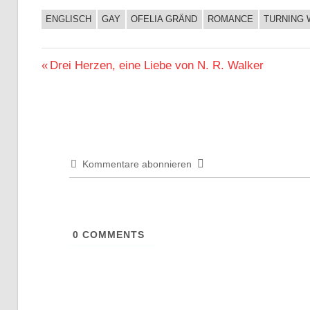
ENGLISCH
GAY
OFELIA GRÄND
ROMANCE
TURNING
BUCHIGES
Beitragsnavigation
Vorheriger
Drei Herzen, eine Liebe von N. R. Walker
Beitrag:
Kommentare abonnieren
0
COMMENTS