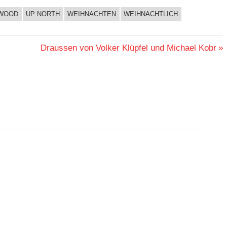
 WOOD
UP NORTH
WEIHNACHTEN
WEIHNACHTLICH
Nächster
Draussen von Volker Klüpfel und Michael Kobr
Beitrag: