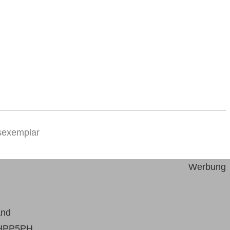
nsexemplar
Werbung
änd
HPP5PH