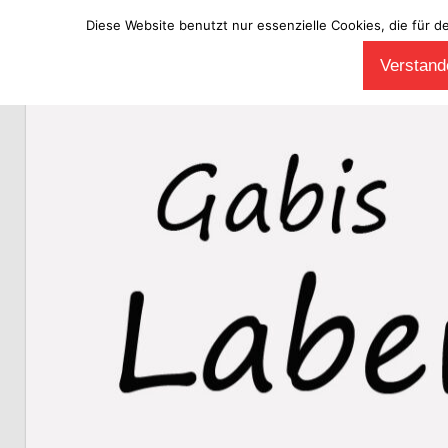
Diese Website benutzt nur essenzielle Cookies, die für d
Zum
Verstande
Inhalt
Laberladen
springen