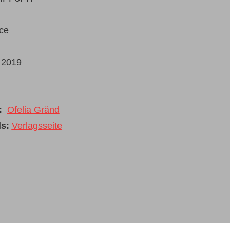
ce
:
2019
e:
Ofelia Gränd
s:
Verlagsseite