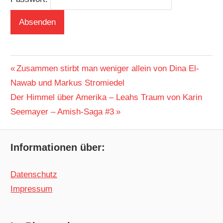
BUCHIGES
Beitragsnavigation
Vorheriger
Zusammen stirbt man weniger allein von Dina El-
Beitrag:
Nawab und Markus Stromiedel
Nächster
Der Himmel über Amerika – Leahs Traum von Karin
Beitrag:
Seemayer – Amish-Saga #3
Informationen über:
Datenschutz
Impressum