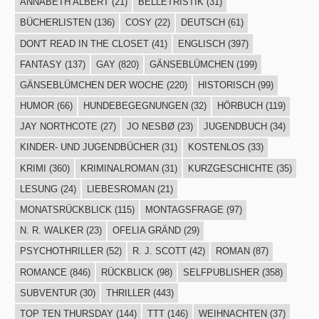
ANNABETH ALBERT
(21)
BELLETRISTIK
(31)
BÜCHERLISTEN
(136)
COSY
(22)
DEUTSCH
(61)
DON'T READ IN THE CLOSET
(41)
ENGLISCH
(397)
FANTASY
(137)
GAY
(820)
GÄNSEBLÜMCHEN
(199)
GÄNSEBLÜMCHEN DER WOCHE
(220)
HISTORISCH
(99)
HUMOR
(66)
HUNDEBEGEGNUNGEN
(32)
HÖRBUCH
(119)
JAY NORTHCOTE
(27)
JO NESBØ
(23)
JUGENDBUCH
(34)
KINDER- UND JUGENDBÜCHER
(31)
KOSTENLOS
(33)
KRIMI
(360)
KRIMINALROMAN
(31)
KURZGESCHICHTE
(35)
LESUNG
(24)
LIEBESROMAN
(21)
MONATSRÜCKBLICK
(115)
MONTAGSFRAGE
(97)
N. R. WALKER
(23)
OFELIA GRÄND
(29)
PSYCHOTHRILLER
(52)
R. J. SCOTT
(42)
ROMAN
(87)
ROMANCE
(846)
RÜCKBLICK
(98)
SELFPUBLISHER
(358)
SUBVENTUR
(30)
THRILLER
(443)
TOP TEN THURSDAY
(144)
TTT
(146)
WEIHNACHTEN
(37)