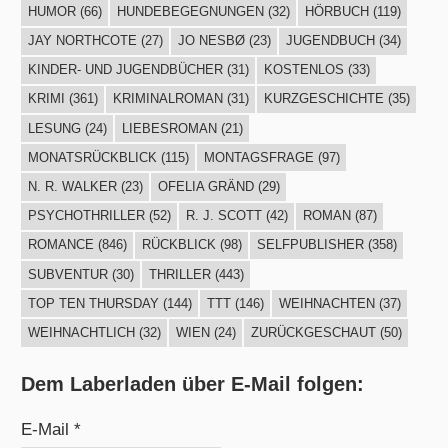
HUMOR
(66)
HUNDEBEGEGNUNGEN
(32)
HÖRBUCH
(119)
JAY NORTHCOTE
(27)
JO NESBØ
(23)
JUGENDBUCH
(34)
KINDER- UND JUGENDBÜCHER
(31)
KOSTENLOS
(33)
KRIMI
(361)
KRIMINALROMAN
(31)
KURZGESCHICHTE
(35)
LESUNG
(24)
LIEBESROMAN
(21)
MONATSRÜCKBLICK
(115)
MONTAGSFRAGE
(97)
N. R. WALKER
(23)
OFELIA GRÄND
(29)
PSYCHOTHRILLER
(52)
R. J. SCOTT
(42)
ROMAN
(87)
ROMANCE
(846)
RÜCKBLICK
(98)
SELFPUBLISHER
(358)
SUBVENTUR
(30)
THRILLER
(443)
TOP TEN THURSDAY
(144)
TTT
(146)
WEIHNACHTEN
(37)
WEIHNACHTLICH
(32)
WIEN
(24)
ZURÜCKGESCHAUT
(50)
Dem Laberladen über E-Mail folgen:
E-Mail *