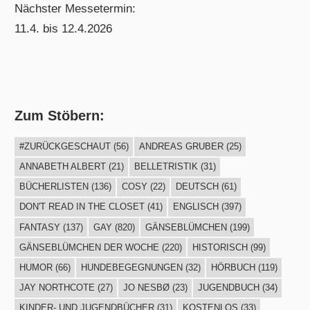
Nächster Messetermin:
11.4. bis 12.4.2026
Zum Stöbern:
#ZURÜCKGESCHAUT
(56)
ANDREAS GRUBER
(25)
ANNABETH ALBERT
(21)
BELLETRISTIK
(31)
BÜCHERLISTEN
(136)
COSY
(22)
DEUTSCH
(61)
DON'T READ IN THE CLOSET
(41)
ENGLISCH
(397)
FANTASY
(137)
GAY
(820)
GÄNSEBLÜMCHEN
(199)
GÄNSEBLÜMCHEN DER WOCHE
(220)
HISTORISCH
(99)
HUMOR
(66)
HUNDEBEGEGNUNGEN
(32)
HÖRBUCH
(119)
JAY NORTHCOTE
(27)
JO NESBØ
(23)
JUGENDBUCH
(34)
KINDER- UND JUGENDBÜCHER
(31)
KOSTENLOS
(33)