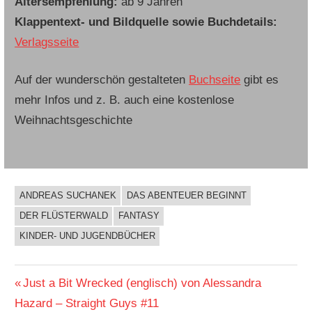
Altersempfehlung:
ab 9 Jahren
Klappentext- und Bildquelle sowie Buchdetails:
Verlagsseite
Auf der wunderschön gestalteten
Buchseite
gibt es
mehr Infos und z. B. auch eine kostenlose
Weihnachtsgeschichte
ANDREAS SUCHANEK
DAS ABENTEUER BEGINNT
BUCHIGES
DER FLÜSTERWALD
FANTASY
KINDER- UND JUGENDBÜCHER
Beitragsnavigation
Vorheriger
Just a Bit Wrecked (englisch) von Alessandra
Beitrag:
Hazard – Straight Guys #11