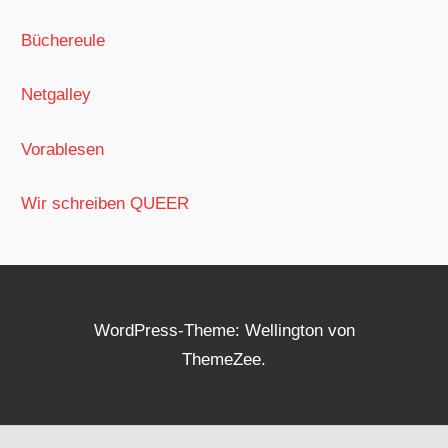
Büchereule
Netgalley
Vorablesen
Wir schreiben QUEER
WordPress-Theme: Wellington von
ThemeZee.