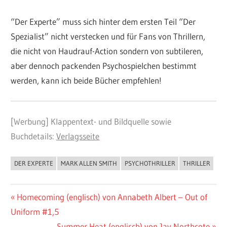
“Der Experte” muss sich hinter dem ersten Teil “Der
Spezialist” nicht verstecken und für Fans von Thrillern,
die nicht von Haudrauf-Action sondern von subtileren,
aber dennoch packenden Psychospielchen bestimmt
werden, kann ich beide Bücher empfehlen!
[Werbung] Klappentext- und Bildquelle sowie
Buchdetails:
Verlagsseite
DER EXPERTE
MARK ALLEN SMITH
PSYCHOTHRILLER
THRILLER
BUCHIGES
Beitragsnavigation
Vorheriger
Homecoming (englisch) von Annabeth Albert – Out of
Beitrag:
Uniform #1,5
Nächster
Summer Heat (englisch) von Jay Northcote