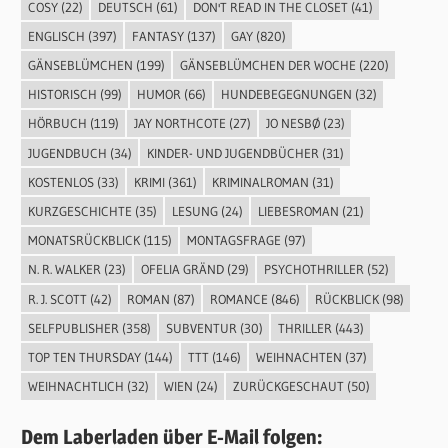
COSY
(22)
DEUTSCH
(61)
DON'T READ IN THE CLOSET
(41)
ENGLISCH
(397)
FANTASY
(137)
GAY
(820)
GÄNSEBLÜMCHEN
(199)
GÄNSEBLÜMCHEN DER WOCHE
(220)
HISTORISCH
(99)
HUMOR
(66)
HUNDEBEGEGNUNGEN
(32)
HÖRBUCH
(119)
JAY NORTHCOTE
(27)
JO NESBØ
(23)
JUGENDBUCH
(34)
KINDER- UND JUGENDBÜCHER
(31)
KOSTENLOS
(33)
KRIMI
(361)
KRIMINALROMAN
(31)
KURZGESCHICHTE
(35)
LESUNG
(24)
LIEBESROMAN
(21)
MONATSRÜCKBLICK
(115)
MONTAGSFRAGE
(97)
N. R. WALKER
(23)
OFELIA GRÄND
(29)
PSYCHOTHRILLER
(52)
R. J. SCOTT
(42)
ROMAN
(87)
ROMANCE
(846)
RÜCKBLICK
(98)
SELFPUBLISHER
(358)
SUBVENTUR
(30)
THRILLER
(443)
TOP TEN THURSDAY
(144)
TTT
(146)
WEIHNACHTEN
(37)
WEIHNACHTLICH
(32)
WIEN
(24)
ZURÜCKGESCHAUT
(50)
Dem Laberladen über E-Mail folgen: