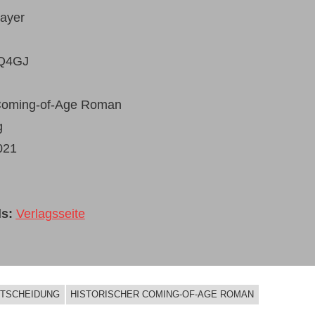
ayer
Q4GJ
 Coming-of-Age Roman
g
021
s:
Verlagsseite
NTSCHEIDUNG
HISTORISCHER COMING-OF-AGE ROMAN