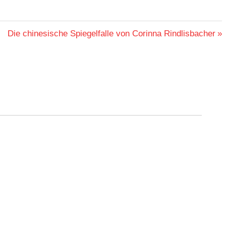
Nächster
Die chinesische Spiegelfalle von Corinna Rindlisbacher
Beitrag: