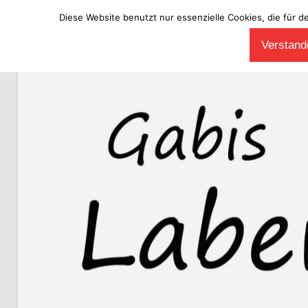
Diese Website benutzt nur essenzielle Cookies, die für d
Zum
Verstande
Inhalt
Laberladen
springen