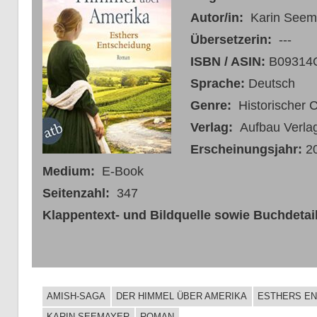
Autor/in:
Karin Seem
Übersetzerin:
---
ISBN / ASIN:
B09314
Sprache:
Deutsch
Genre:
Historischer
Verlag:
Aufbau Verla
Erscheinungsjahr:
2
Medium:
E-Book
Seitenzahl:
347
Klappentext- und Bildquelle sowie Buchdetail
AMISH-SAGA
DER HIMMEL ÜBER AMERIKA
ESTHERS E
BUCHIGES
KARIN SEEMAYER
ROMAN