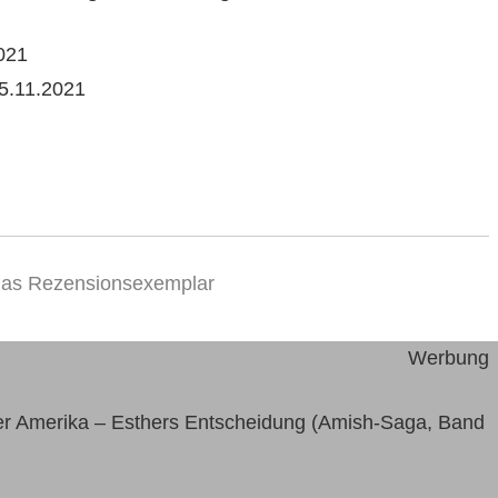
021
5.11.2021
 das Rezensionsexemplar
Werbung
r Amerika – Esthers Entscheidung (Amish-Saga, Band