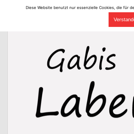
Diese Website benutzt nur essenzielle Cookies, die für d
Zum
Verstande
Inhalt
Laberladen
springen