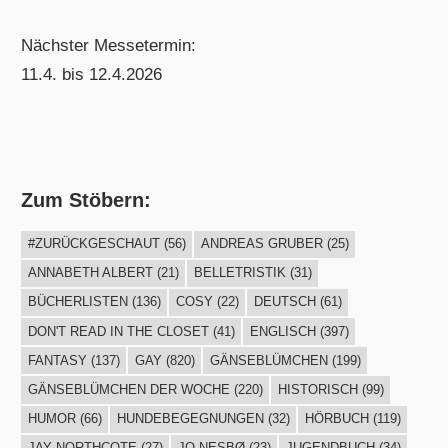
Nächster Messetermin:
11.4. bis 12.4.2026
Zum Stöbern:
#ZURÜCKGESCHAUT
(56)
ANDREAS GRUBER
(25)
ANNABETH ALBERT
(21)
BELLETRISTIK
(31)
BÜCHERLISTEN
(136)
COSY
(22)
DEUTSCH
(61)
DON'T READ IN THE CLOSET
(41)
ENGLISCH
(397)
FANTASY
(137)
GAY
(820)
GÄNSEBLÜMCHEN
(199)
GÄNSEBLÜMCHEN DER WOCHE
(220)
HISTORISCH
(99)
HUMOR
(66)
HUNDEBEGEGNUNGEN
(32)
HÖRBUCH
(119)
JAY NORTHCOTE
(27)
JO NESBØ
(23)
JUGENDBUCH
(34)