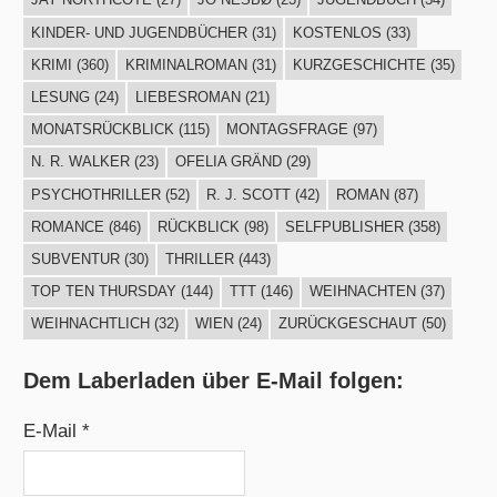
KINDER- UND JUGENDBÜCHER
(31)
KOSTENLOS
(33)
KRIMI
(360)
KRIMINALROMAN
(31)
KURZGESCHICHTE
(35)
LESUNG
(24)
LIEBESROMAN
(21)
MONATSRÜCKBLICK
(115)
MONTAGSFRAGE
(97)
N. R. WALKER
(23)
OFELIA GRÄND
(29)
PSYCHOTHRILLER
(52)
R. J. SCOTT
(42)
ROMAN
(87)
ROMANCE
(846)
RÜCKBLICK
(98)
SELFPUBLISHER
(358)
SUBVENTUR
(30)
THRILLER
(443)
TOP TEN THURSDAY
(144)
TTT
(146)
WEIHNACHTEN
(37)
WEIHNACHTLICH
(32)
WIEN
(24)
ZURÜCKGESCHAUT
(50)
Dem Laberladen über E-Mail folgen:
E-Mail *