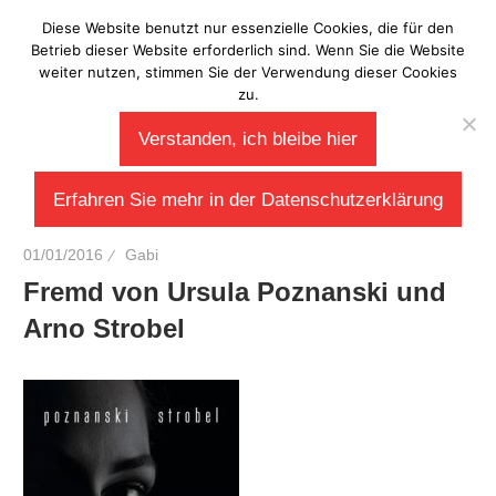
Zum
Diese Website benutzt nur essenzielle Cookies, die für den
Laberladen
Inhalt
Betrieb dieser Website erforderlich sind. Wenn Sie die Website
weiter nutzen, stimmen Sie der Verwendung dieser Cookies
springen
zu.
Verstanden, ich bleibe hier
Erfahren Sie mehr in der Datenschutzerklärung
01/01/2016
Gabi
Fremd von Ursula Poznanski und
Arno Strobel