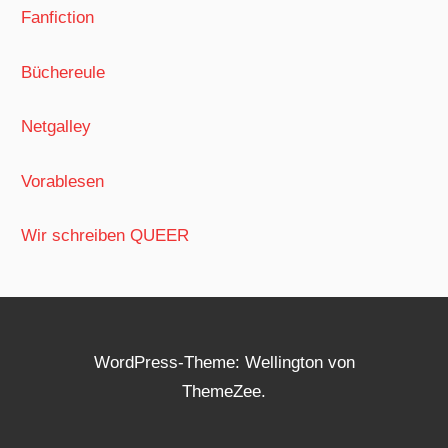
Fanfiction
Büchereule
Netgalley
Vorablesen
Wir schreiben QUEER
WordPress-Theme: Wellington von
ThemeZee.