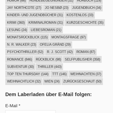
HUMOR
(66)
HUNDEBEGEGNUNGEN
(32)
HÖRBUCH
(119)
JAY NORTHCOTE
(27)
JO NESBØ
(23)
JUGENDBUCH
(34)
KINDER- UND JUGENDBÜCHER
(31)
KOSTENLOS
(33)
KRIMI
(360)
KRIMINALROMAN
(31)
KURZGESCHICHTE
(35)
LESUNG
(24)
LIEBESROMAN
(21)
MONATSRÜCKBLICK
(115)
MONTAGSFRAGE
(97)
N. R. WALKER
(23)
OFELIA GRÄND
(29)
PSYCHOTHRILLER
(52)
R. J. SCOTT
(42)
ROMAN
(87)
ROMANCE
(846)
RÜCKBLICK
(98)
SELFPUBLISHER
(358)
SUBVENTUR
(30)
THRILLER
(443)
TOP TEN THURSDAY
(144)
TTT
(146)
WEIHNACHTEN
(37)
WEIHNACHTLICH
(32)
WIEN
(24)
ZURÜCKGESCHAUT
(50)
Dem Laberladen über E-Mail folgen:
E-Mail *