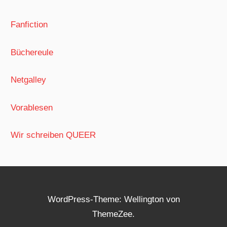
Fanfiction
Büchereule
Netgalley
Vorablesen
Wir schreiben QUEER
WordPress-Theme: Wellington von
ThemeZee.