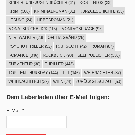
KINDER- UND JUGENDBÜCHER
(31)
KOSTENLOS
(33)
KRIMI
(360)
KRIMINALROMAN
(31)
KURZGESCHICHTE
(35)
LESUNG
(24)
LIEBESROMAN
(21)
MONATSRÜCKBLICK
(115)
MONTAGSFRAGE
(97)
N. R. WALKER
(23)
OFELIA GRÄND
(29)
PSYCHOTHRILLER
(52)
R. J. SCOTT
(42)
ROMAN
(87)
ROMANCE
(846)
RÜCKBLICK
(98)
SELFPUBLISHER
(358)
SUBVENTUR
(30)
THRILLER
(443)
TOP TEN THURSDAY
(144)
TTT
(146)
WEIHNACHTEN
(37)
WEIHNACHTLICH
(32)
WIEN
(24)
ZURÜCKGESCHAUT
(50)
Dem Laberladen über E-Mail folgen:
E-Mail *