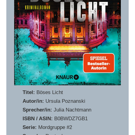
Titel:
Böses Licht
Autor/in:
Ursula Poznanski
Sprecher/in:
Julia Nachtmann
ISBN / ASIN:
‎B0BWDZ7GB1
Serie:
Mordgruppe #2