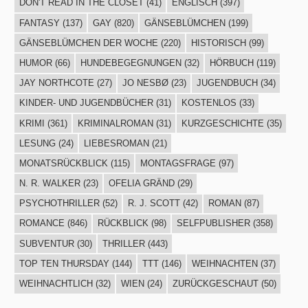
DON'T READ IN THE CLOSET
(41)
ENGLISCH
(397)
FANTASY
(137)
GAY
(820)
GÄNSEBLÜMCHEN
(199)
GÄNSEBLÜMCHEN DER WOCHE
(220)
HISTORISCH
(99)
HUMOR
(66)
HUNDEBEGEGNUNGEN
(32)
HÖRBUCH
(119)
JAY NORTHCOTE
(27)
JO NESBØ
(23)
JUGENDBUCH
(34)
KINDER- UND JUGENDBÜCHER
(31)
KOSTENLOS
(33)
KRIMI
(361)
KRIMINALROMAN
(31)
KURZGESCHICHTE
(35)
LESUNG
(24)
LIEBESROMAN
(21)
MONATSRÜCKBLICK
(115)
MONTAGSFRAGE
(97)
N. R. WALKER
(23)
OFELIA GRÄND
(29)
PSYCHOTHRILLER
(52)
R. J. SCOTT
(42)
ROMAN
(87)
ROMANCE
(846)
RÜCKBLICK
(98)
SELFPUBLISHER
(358)
SUBVENTUR
(30)
THRILLER
(443)
TOP TEN THURSDAY
(144)
TTT
(146)
WEIHNACHTEN
(37)
WEIHNACHTLICH
(32)
WIEN
(24)
ZURÜCKGESCHAUT
(50)