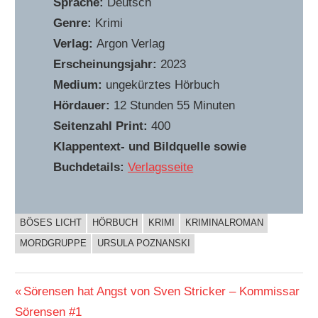
Sprache:
Deutsch
Genre:
Krimi
Verlag:
Argon Verlag
Erscheinungsjahr:
2023
Medium:
ungekürztes Hörbuch
Hördauer:
12 Stunden 55 Minuten
Seitenzahl Print:
400
Klappentext- und Bildquelle sowie
Buchdetails:
Verlagsseite
BÖSES LICHT
HÖRBUCH
KRIMI
KRIMINALROMAN
BUCHIGES
MORDGRUPPE
URSULA POZNANSKI
Beitragsnavigation
Vorheriger
Sörensen hat Angst von Sven Stricker – Kommissar
Beitrag:
Sörensen #1