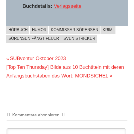
Buchdetails:
Verlagsseite
HÖRBUCH
HUMOR
KOMMISSAR SÖRENSEN
KRIMI
BUCHIGES
SÖRENSEN FÄNGT FEUER
SVEN STRICKER
Beitragsnavigation
Vorheriger
SUBventur Oktober 2023
Nächster
Beitrag:
[Top Ten Thursday] Bilde aus 10 Buchtiteln mit deren
Beitrag:
Anfangsbuchstaben das Wort: MONDSICHEL
Kommentare abonnieren