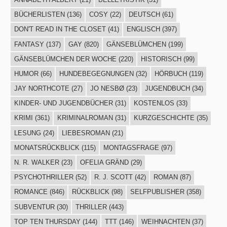
BÜCHERLISTEN
(136)
COSY
(22)
DEUTSCH
(61)
DON'T READ IN THE CLOSET
(41)
ENGLISCH
(397)
FANTASY
(137)
GAY
(820)
GÄNSEBLÜMCHEN
(199)
GÄNSEBLÜMCHEN DER WOCHE
(220)
HISTORISCH
(99)
HUMOR
(66)
HUNDEBEGEGNUNGEN
(32)
HÖRBUCH
(119)
JAY NORTHCOTE
(27)
JO NESBØ
(23)
JUGENDBUCH
(34)
KINDER- UND JUGENDBÜCHER
(31)
KOSTENLOS
(33)
KRIMI
(361)
KRIMINALROMAN
(31)
KURZGESCHICHTE
(35)
LESUNG
(24)
LIEBESROMAN
(21)
MONATSRÜCKBLICK
(115)
MONTAGSFRAGE
(97)
N. R. WALKER
(23)
OFELIA GRÄND
(29)
PSYCHOTHRILLER
(52)
R. J. SCOTT
(42)
ROMAN
(87)
ROMANCE
(846)
RÜCKBLICK
(98)
SELFPUBLISHER
(358)
SUBVENTUR
(30)
THRILLER
(443)
TOP TEN THURSDAY
(144)
TTT
(146)
WEIHNACHTEN
(37)