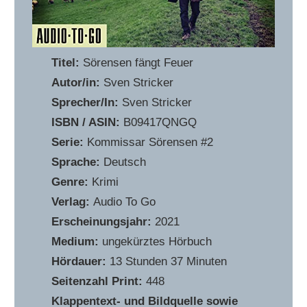
Titel:
Sörensen fängt Feuer
Autor/in:
Sven Stricker
Sprecher/In:
Sven Stricker
ISBN / ASIN:
‎B09417QNGQ
Serie:
Kommissar Sörensen #2
Sprache:
Deutsch
Genre:
Krimi
Verlag:
Audio To Go
Erscheinungsjahr:
2021
Medium:
ungekürztes Hörbuch
Hördauer:
13 Stunden 37 Minuten
Seitenzahl Print:
448
Klappentext- und Bildquelle sowie