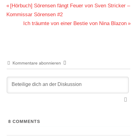
Beitragsnavigation
Vorheriger
[Hörbuch] Sörensen fängt Feuer von Sven Stricker –
Beitrag:
Kommissar Sörensen #2
Nächster
Ich träumte von einer Bestie von Nina Blazon
Beitrag:
Kommentare abonnieren
8
COMMENTS