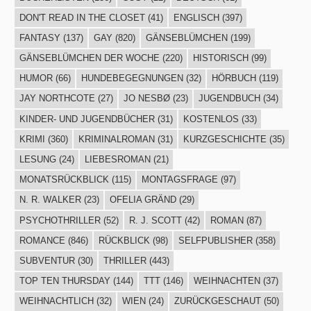
DON'T READ IN THE CLOSET
(41)
ENGLISCH
(397)
FANTASY
(137)
GAY
(820)
GÄNSEBLÜMCHEN
(199)
GÄNSEBLÜMCHEN DER WOCHE
(220)
HISTORISCH
(99)
HUMOR
(66)
HUNDEBEGEGNUNGEN
(32)
HÖRBUCH
(119)
JAY NORTHCOTE
(27)
JO NESBØ
(23)
JUGENDBUCH
(34)
KINDER- UND JUGENDBÜCHER
(31)
KOSTENLOS
(33)
KRIMI
(360)
KRIMINALROMAN
(31)
KURZGESCHICHTE
(35)
LESUNG
(24)
LIEBESROMAN
(21)
MONATSRÜCKBLICK
(115)
MONTAGSFRAGE
(97)
N. R. WALKER
(23)
OFELIA GRÄND
(29)
PSYCHOTHRILLER
(52)
R. J. SCOTT
(42)
ROMAN
(87)
ROMANCE
(846)
RÜCKBLICK
(98)
SELFPUBLISHER
(358)
SUBVENTUR
(30)
THRILLER
(443)
TOP TEN THURSDAY
(144)
TTT
(146)
WEIHNACHTEN
(37)
WEIHNACHTLICH
(32)
WIEN
(24)
ZURÜCKGESCHAUT
(50)