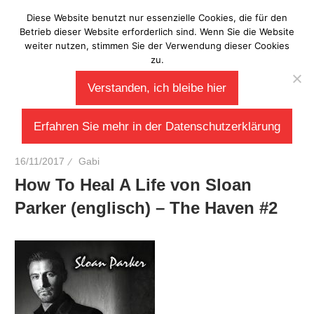
Zum
Diese Website benutzt nur essenzielle Cookies, die für den
Laberladen
Inhalt
Betrieb dieser Website erforderlich sind. Wenn Sie die Website
weiter nutzen, stimmen Sie der Verwendung dieser Cookies
springen
zu.
Verstanden, ich bleibe hier
Erfahren Sie mehr in der Datenschutzerklärung
16/11/2017
Gabi
How To Heal A Life von Sloan
Parker (englisch) – The Haven #2