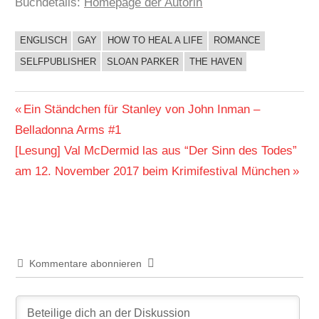
Buchdetails:
Homepage der Autorin
ENGLISCH
GAY
HOW TO HEAL A LIFE
ROMANCE
BUCHIGES
SELFPUBLISHER
SLOAN PARKER
THE HAVEN
Beitragsnavigation
Vorheriger
Ein Ständchen für Stanley von John Inman –
Beitrag:
Belladonna Arms #1
Nächster
[Lesung] Val McDermid las aus “Der Sinn des Todes”
Beitrag:
am 12. November 2017 beim Krimifestival München
Kommentare abonnieren